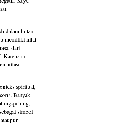
negatif. Kayu
pat
di dalam hutan-
yu memiliki nilai
asal dari
. Karena itu,
enantiasa
nteks spiritual,
esoris. Banyak
atung-patung,
 sebagai simbol
n ataupun