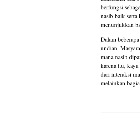
berfungsi sebaga
nasib baik sert
menunjukkan bah
Dalam beberapa 
undian. Masyarak
mana nasib dipa
karena itu, kay
dari interaksi m
melainkan bagian