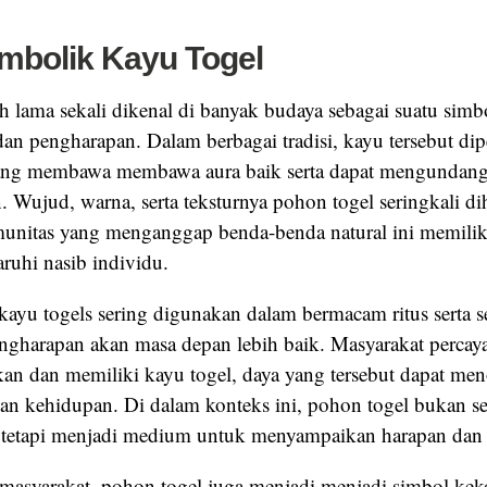
mbolik Kayu Togel
h lama sekali dikenal di banyak budaya sebagai suatu simb
an pengharapan. Dalam berbagai tradisi, kayu tersebut dip
yang membawa membawa aura baik serta dapat mengundan
 Wujud, warna, serta teksturnya pohon togel seringkali 
unitas yang menganggap benda-benda natural ini memilik
uhi nasib individu.
 kayu togels sering digunakan dalam bermacam ritus serta 
engharapan akan masa depan lebih baik. Masyarakat perca
 dan memiliki kayu togel, daya yang tersebut dapat me
gan kehidupan. Di dalam konteks ini, pohon togel bukan s
n tetapi menjadi medium untuk menyampaikan harapan da
masyarakat, pohon togel juga menjadi menjadi simbol k