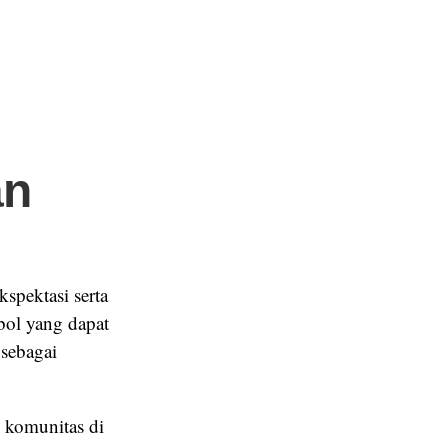
an
spektasi serta
bol yang dapat
 sebagai
n komunitas di