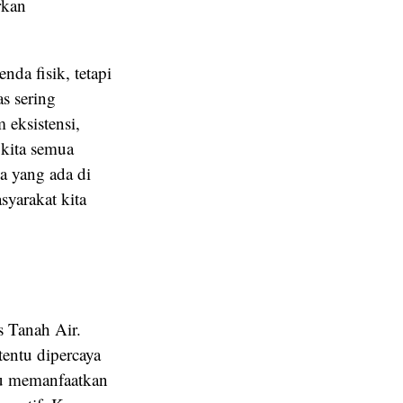
rkan
da fisik, tetapi
as sering
 eksistensi,
kita semua
a yang ada di
syarakat kita
s Tanah Air.
tentu dipercaya
ru memanfaatkan