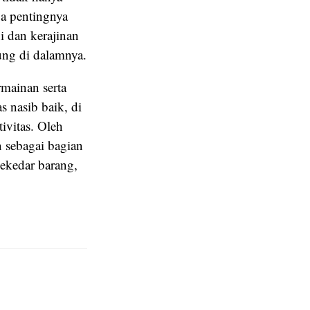
pa pentingnya
i dan kerajinan
ung di dalamnya.
mainan serta
s nasib baik, di
ivitas. Oleh
n sebagai bagian
sekedar barang,