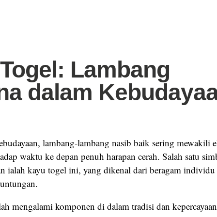
Togel: Lambang
una dalam Kebudaya
budayaan, lambang-lambang nasib baik sering mewakili ek
hadap waktu ke depan penuh harapan cerah. Salah satu sim
n ialah kayu togel ini, yang dikenal dari beragam individu
runtungan.
telah mengalami komponen di dalam tradisi dan kepercayaa