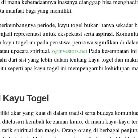
, di mana keberadaannya inasanya dianggap bisa menghadi
a manfaat bagi yang memiliki.
berkembangnya periode, kayu togel bukan hanya sekadar ben
jadi representasi untuk ekspektasi serta aspirasi. Komunit
yu togel ini pada peristiwa-peristiwa signifikan di dalam
atau upacara spiritual.
oginvestors.net
Pada kesempatan ini 
hi dari sisi yang lebih dalam tentang kayu togel dan makn
 itu seperti apa kayu togel ini mempengaruhi kehidupan ma
l Kayu Togel
iki akar yang kuat di dalam tradisi serta budaya komunita
t ditelusuri kembali ke zaman kuno, di mana kayu-kayu ter
tarik spiritual dan magis. Orang-orang di berbagai penju