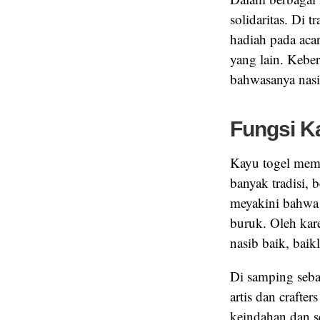
solidaritas. Di 
hadiah pada acar
yang lain. Kebe
bahwasanya nasi
Fungsi K
Kayu togel memi
banyak tradisi, 
meyakini bahwa 
buruk. Oleh kare
nasib baik, baik
Di samping sebag
artis dan crafte
keindahan dan se