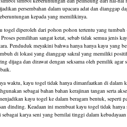
i simbol simbol keberuntungan dan pelindung dari hal-hal 
 dijadikan persembahan dalam upacara adat dan dianggap da
eberuntungan kepada yang memilikinya.
u togel diperoleh dari pohon pohon tertentu yang tumbuh 
. Proses pemilihan sangat ketat, sebab tidak semua jenis ka
setara. Penduduk meyakini bahwa hanya hanya kayu yang ber
mbuh di lokasi yang dianggap sakral yang memiliki positif
ring dijaga dan dirawat dengan seksama oleh pemilik agar s
baik.
nya waktu, kayu togel tidak hanya dimanfaatkan di dalam ko
lahgunakan sebagai bahan bahan kerajinan tangan serta aks
menjadikan kayu togel ke dalam beragam bentuk, seperti p
asan dinding. Keadaan ini membuat kayu togel tidak hanya
pi sebagai karya seni yang bernilai tinggi dalam kebudayaa