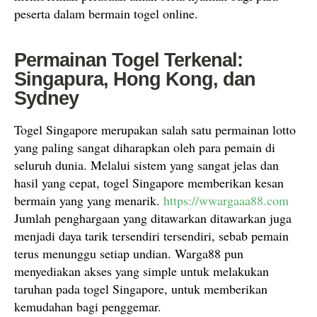
peserta dalam bermain togel online.
Permainan Togel Terkenal:
Singapura, Hong Kong, dan
Sydney
Togel Singapore merupakan salah satu permainan lotto
yang paling sangat diharapkan oleh para pemain di
seluruh dunia. Melalui sistem yang sangat jelas dan
hasil yang cepat, togel Singapore memberikan kesan
bermain yang yang menarik.
https://wwargaaa88.com
Jumlah penghargaan yang ditawarkan ditawarkan juga
menjadi daya tarik tersendiri tersendiri, sebab pemain
terus menunggu setiap undian. Warga88 pun
menyediakan akses yang simple untuk melakukan
taruhan pada togel Singapore, untuk memberikan
kemudahan bagi penggemar.