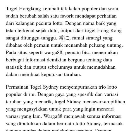
Togel Hongkong kembali tak kalah populer dan serta
sudah berubah salah satu favorit mendapat perhatian
dari kalangan pecinta lotto. Dengan nama baik yang
telah terkenal sejak dulu, output dari togel Hong Kong
sangat ditunggu-tunggu. 常に, ramai strategi yang
dibahas oleh pemain untuk menambah peluang untung.
Pada situs seperti warga88, pemain bisa menemukan
berbagai informasi demikian berguna tentang data
statistik dan output sebelumnya untuk memudahkan
dalam membuat keputusan taruhan.
Permainan Togel Sydney menyempurnakan trio lotto
populer di ini. Dengan gaya yang spesifik dan variasi
taruhan yang menarik, togel Sidney menawarkan pilihan
yang mengasyikkan untuk para yang ingin mencari
variasi yang lain. Warga88 menjawab semua informasi
yang dibutuhkan dalam bermain lotto Sidney, termasuk
dengan mudar dalam melakukan taruhan. Dengan