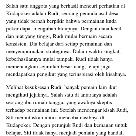
Salah satu anggota yang berhasil mencuri perhatian di
Kudapoker adalah Rudi, seorang pemuda asal desa
yang tidak pernah berpikir bahwa permainan kuda
poker dapat mengubah hidupnya. Dengan dana kecil
dan niat yang tinggi, Rudi mulai bermain secara
konsisten. Dia belajar dari setiap permainan dan
menyempurnakan strateginya. Dalam waktu singkat,
keberhasilannya mulai tampak. Rudi tidak hanya
memenangkan sejumlah besar uang, tetapi juga
mendapatkan pengikut yang terinspirasi oleh kisahnya.
Melihat kesuksesan Rudi, banyak pemain lain ikut
mengikuti jejaknya. Salah satu di antaranya adalah
seorang ibu rumah tangga, yang awalnya skeptis
terhadap permainan ini. Setelah mendengar kisah Rudi,
Siti memutuskan untuk mencoba nasibnya di
Kudapoker. Dengan petunjuk Rudi dan kemauan untuk
belajar, Siti tidak hanya menjadi pemain yang handal,