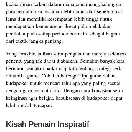
kedisiplinan terkait dalam manajemen uang, sehingga
para pemain bisa bertahan lebih lama dari sebelumnya
lama dan memiliki kesempatan lebih tinggi untuk
mendapatkan kemenangan. Ingat pula melakukan
penilaian pada setiap periode bermain sebagai bagian
dari taktik jangka panjang.
Yang terakhir, latihan serta pengalaman menjadi elemen
penentu yang tak dapat diabaikan. Semakin banyak kita
bermain, semakin baik mirip kita tentang strategi serta
dinamika game. Cobalah berbagai tipe game dalam
kudapoker untuk mencari tahu apa yang paling sesuai
dengan gaya bermain kita. Dengan cara konsisten serta
keinginan agar belajar, kesuksesan di kudapoker dapat
lebih mudah tercapai.
Kisah Pemain Inspiratif