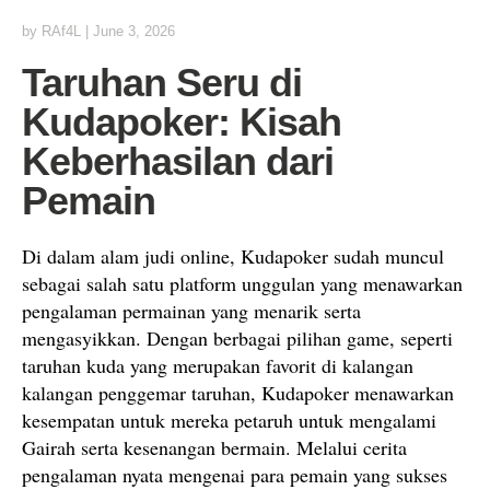
by
RAf4L
|
June 3, 2026
Taruhan Seru di
Kudapoker: Kisah
Keberhasilan dari
Pemain
Di dalam alam judi online, Kudapoker sudah muncul
sebagai salah satu platform unggulan yang menawarkan
pengalaman permainan yang menarik serta
mengasyikkan. Dengan berbagai pilihan game, seperti
taruhan kuda yang merupakan favorit di kalangan
kalangan penggemar taruhan, Kudapoker menawarkan
kesempatan untuk mereka petaruh untuk mengalami
Gairah serta kesenangan bermain. Melalui cerita
pengalaman nyata mengenai para pemain yang sukses