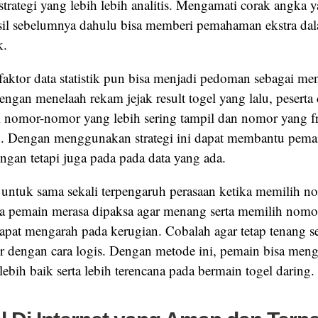
a strategi yang lebih lebih analitis. Mengamati corak angka 
il sebelumnya dahulu bisa memberi pemahaman ekstra da
k.
 faktor data statistik pun bisa menjadi pedoman sebagai m
 Dengan menelaah rekam jejak result togel yang lalu, peserta
i nomor-nomor yang lebih sering tampil dan nomor yang f
h. Dengan menggunakan strategi ini dapat membantu pema
ngan tetapi juga pada pada data yang ada.
l untuk sama sekali terpengaruh perasaan ketika memilih n
a pemain merasa dipaksa agar menang serta memilih nomor
dapat mengarah pada kerugian. Cobalah agar tetap tenang s
 dengan cara logis. Dengan metode ini, pemain bisa men
ebih baik serta lebih terencana pada bermain togel daring.