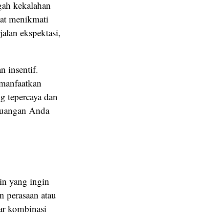
gah kekalahan
pat menikmati
jalan ekspektasi,
 insentif.
emanfaatkan
ng tepercaya dan
keuangan Anda
in yang ingin
 perasaan atau
ar kombinasi