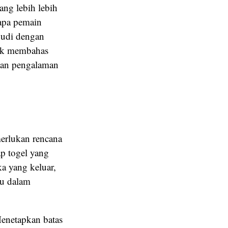
ang lebih lebih
rapa pemain
rjudi dengan
dak membahas
lkan pengalaman
erlukan rencana
ap togel yang
a yang keluar,
tu dalam
Menetapkan batas