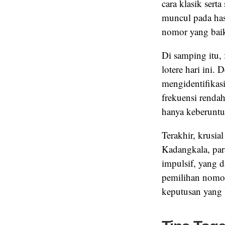
cara klasik sert
muncul pada has
nomor yang bai
Di samping itu,
lotere hari ini.
mengidentifikas
frekuensi renda
hanya keberuntu
Terakhir, krusia
Kadangkala, par
impulsif, yang 
pemilihan nomor
keputusan yang l