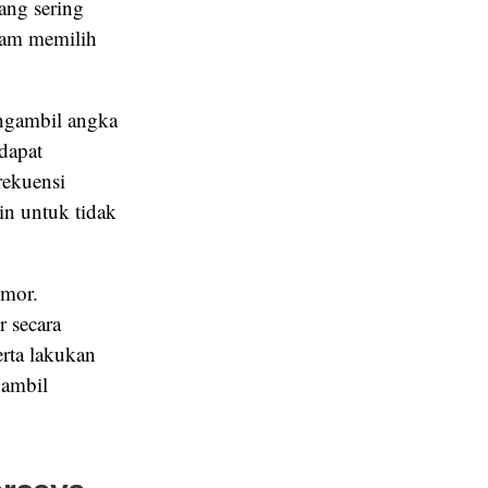
yang sering
lam memilih
engambil angka
 dapat
rekuensi
in untuk tidak
omor.
 secara
erta lakukan
gambil