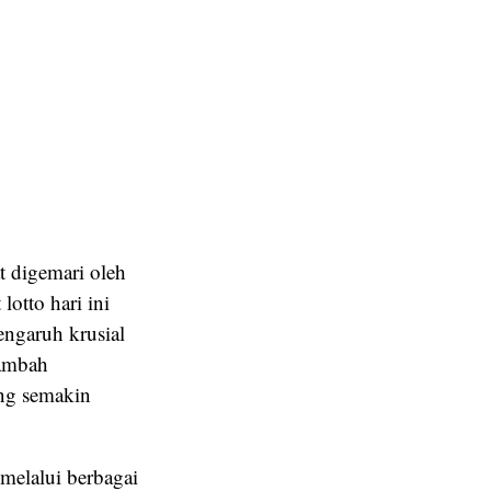
t digemari oleh
otto hari ini
ngaruh krusial
nambah
ang semakin
 melalui berbagai