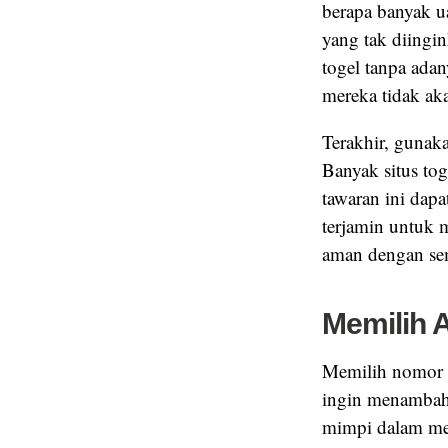
berapa banyak u
yang tak diingin
togel tanpa adan
mereka tidak ak
Terakhir, gunaka
Banyak situs to
tawaran ini dapa
terjamin untuk 
aman dengan sem
Memilih A
Memilih nomor lo
ingin menambah
mimpi dalam mem