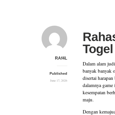
Rahas
Togel 
RAf4L
Dalam alam judi
banyak banyak or
Published
disertai harapa
June 17, 2026
dalamnya game i
kesempatan berha
maju.
Dengan kemajuan 