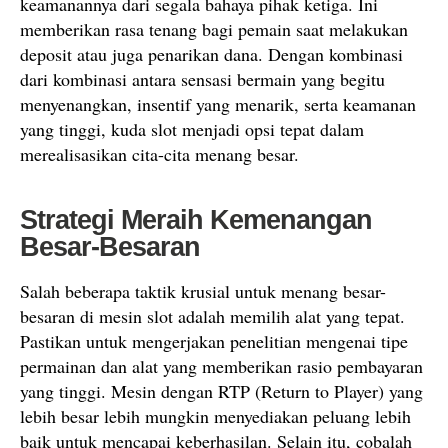
keamanannya dari segala bahaya pihak ketiga. Ini
memberikan rasa tenang bagi pemain saat melakukan
deposit atau juga penarikan dana. Dengan kombinasi
dari kombinasi antara sensasi bermain yang begitu
menyenangkan, insentif yang menarik, serta keamanan
yang tinggi, kuda slot menjadi opsi tepat dalam
merealisasikan cita-cita menang besar.
Strategi Meraih Kemenangan
Besar-Besaran
Salah beberapa taktik krusial untuk menang besar-
besaran di mesin slot adalah memilih alat yang tepat.
Pastikan untuk mengerjakan penelitian mengenai tipe
permainan dan alat yang memberikan rasio pembayaran
yang tinggi. Mesin dengan RTP (Return to Player) yang
lebih besar lebih mungkin menyediakan peluang lebih
baik untuk mencapai keberhasilan. Selain itu, cobalah