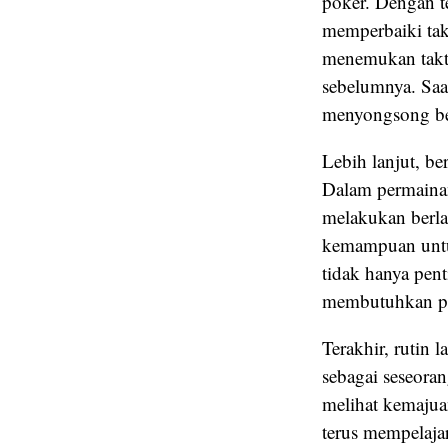
poker. Dengan t
memperbaiki tak
menemukan takti
sebelumnya. Saa
menyongsong ber
Lebih lanjut, be
Dalam permainan
melakukan berla
kemampuan untu
tidak hanya pent
membutuhkan pe
Terakhir, rutin
sebagai seseora
melihat kemajua
terus mempelajar