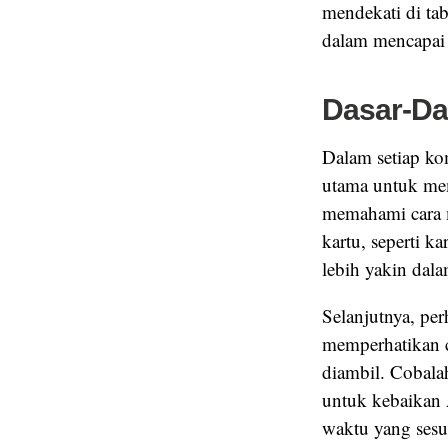
mendekati di tab
dalam mencapai 
Dasar-Da
Dalam setiap ko
utama untuk mem
memahami cara m
kartu, seperti k
lebih yakin dal
Selanjutnya, per
memperhatikan c
diambil. Cobala
untuk kebaikan 
waktu yang sesua