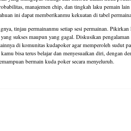
robabilitas, manajemen chip, dan tingkah laku pemain lain
ahuan ini dapat memberikanmu kekuatan di tabel permain
ngnya, tinjau permainanmu setiap sesi permainan. Pikirkan
h yang sukses maupun yang gagal. Diskusikan pengalama
ainnya di komunitas kudapoker agar memperoleh sudut p
 kamu bisa terus belajar dan menyesuaikan diri, dengan d
emampuan bermain kuda poker secara menyeluruh.