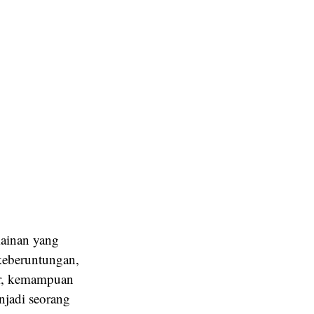
mainan yang
 keberuntungan,
er, kemampuan
njadi seorang