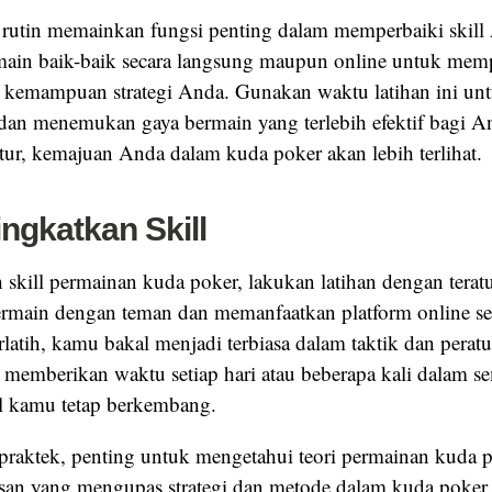
an rutin memainkan fungsi penting dalam memperbaiki skil
rmain baik-baik secara langsung maupun online untuk mem
kemampuan strategi Anda. Gunakan waktu latihan ini un
 dan menemukan gaya bermain yang terlebih efektif bagi 
atur, kemajuan Anda dalam kuda poker akan lebih terlihat.
ngkatkan Skill
kill permainan kuda poker, lakukan latihan dengan teratur
ermain dengan teman dan memanfaatkan platform online se
latih, kamu bakal menjadi terbiasa dalam taktik dan perat
memberikan waktu setiap hari atau beberapa kali dalam s
ill kamu tetap berkembang.
 praktek, penting untuk mengetahui teori permainan kuda 
tulisan yang mengupas strategi dan metode dalam kuda poke