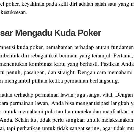
el poker, keyakinan pada skill diri adalah salah satu yang
kesuksesan.
sar Mengadu Kuda Poker
mpetisi kuda poker, pemahaman terhadap aturan fundament
bentuk diri sebagai ikut bermain yang terampil. Pertama,
enentukan kombinasi kartu yang berhasil. Pastikan Anda 
artu penuh, pasangan, dan straight. Dengan cara memahami
am mengambil pilihan ketika permainan berlangsung.
hatian terhadap permainan lawan juga sangat vital. Dengan
ara permainan lawan, Anda bisa mengantisipasi langkah 
h untuk memahami pola taruhan mereka dan manfaatkan in
Anda. Selain itu, tidak perlu sungkan untuk melaksanakan
i, tapi perhatikan untuk tidak sangat sering, agar tidak m