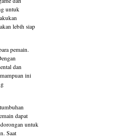
 game dan
ng untuk
lakukan
akan lebih siap
para pemain.
 Dengan
ental dan
mampuan ini
ng
ertumbuhan
emain dapat
n dorongan untuk
n. Saat