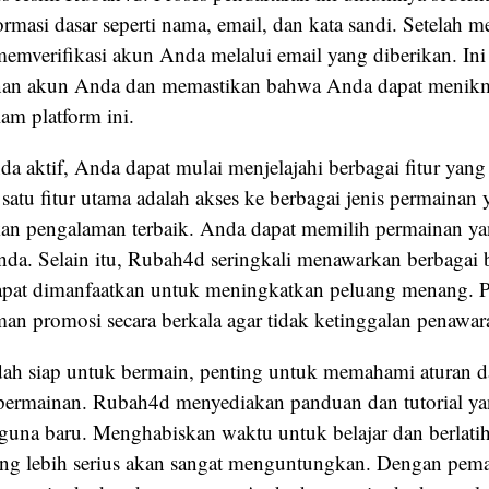
masi dasar seperti nama, email, dan kata sandi. Setelah me
memverifikasi akun Anda melalui email yang diberikan. Ini
an akun Anda dan memastikan bahwa Anda dapat menikma
lam platform ini.
a aktif, Anda dapat mulai menjelajahi berbagai fitur yang
atu fitur utama adalah akses ke berbagai jenis permainan
n pengalaman terbaik. Anda dapat memilih permainan ya
da. Selain itu, Rubah4d seringkali menawarkan berbagai
pat dimanfaatkan untuk meningkatkan peluang menang. P
an promosi secara berkala agar tidak ketinggalan penawar
ah siap untuk bermain, penting untuk memahami aturan da
ermainan. Rubah4d menyediakan panduan dan tutorial ya
na baru. Menghabiskan waktu untuk belajar dan berlatih
ang lebih serius akan sangat menguntungkan. Dengan pe