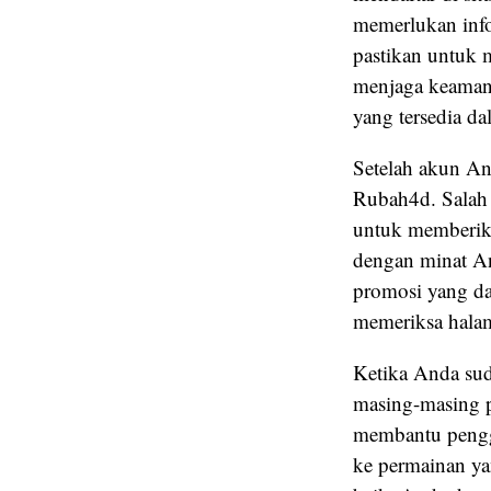
memerlukan infor
pastikan untuk 
menjaga keaman
yang tersedia da
Setelah akun And
Rubah4d. Salah s
untuk memberika
dengan minat An
promosi yang da
memeriksa halam
Ketika Anda sud
masing-masing p
membantu penggu
ke permainan y