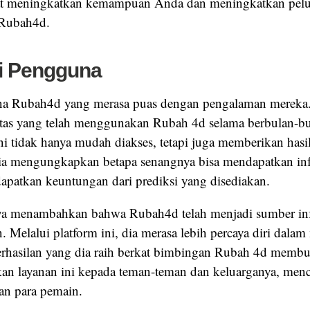
at meningkatkan kemampuan Anda dan meningkatkan pel
Rubah4d.
i Pengguna
a Rubah4d yang merasa puas dengan pengalaman mereka. 
as yang telah menggunakan Rubah 4d selama berbulan-bu
ni tidak hanya mudah diakses, tetapi juga memberikan hasi
ia mengungkapkan betapa senangnya bisa mendapatkan in
apatkan keuntungan dari prediksi yang disediakan.
ya menambahkan bahwa Rubah4d telah menjadi sumber in
. Melalui platform ini, dia merasa lebih percaya diri dal
rhasilan yang dia raih berkat bimbingan Rubah 4d membu
n layanan ini kepada teman-teman dan keluarganya, menc
gan para pemain.