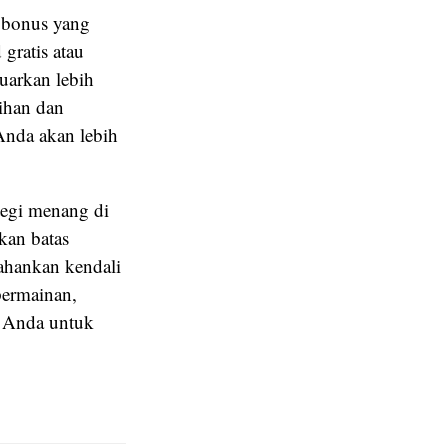
 bonus yang
gratis atau
uarkan lebih
ihan dan
Anda akan lebih
ategi menang di
kan batas
ahankan kendali
permainan,
n Anda untuk