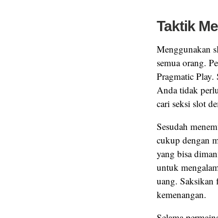
Taktik M
Menggunakan slo
semua orang. Pe
Pragmatic Play.
Anda tidak perl
cari seksi slot 
Sesudah menemu
cukup dengan me
yang bisa diman
untuk mengalami
uang. Saksikan 
kemenangan.
Selama permaina