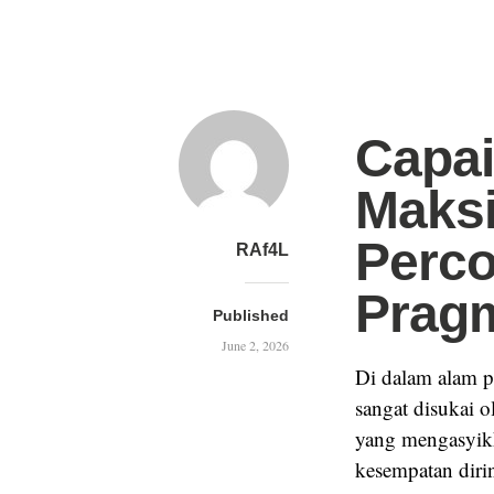
Capa
Maksi
Perco
RAf4L
Pragm
Published
June 2, 2026
Di dalam alam pe
sangat disukai 
yang mengasyikk
kesempatan diri