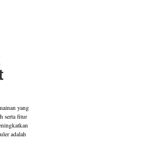
t
rmainan yang
serta fitur
meningkatkan
uler adalah