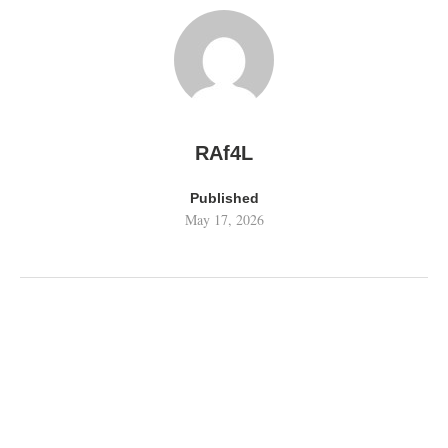
RAf4L
Published
May 17, 2026