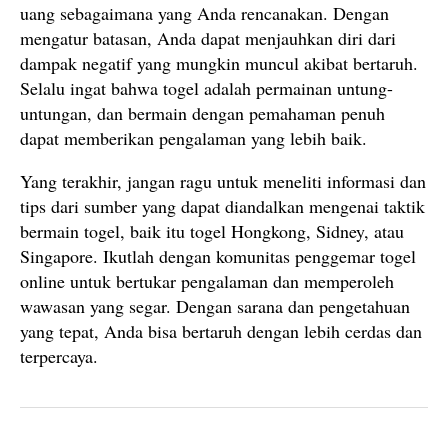
uang sebagaimana yang Anda rencanakan. Dengan
mengatur batasan, Anda dapat menjauhkan diri dari
dampak negatif yang mungkin muncul akibat bertaruh.
Selalu ingat bahwa togel adalah permainan untung-
untungan, dan bermain dengan pemahaman penuh
dapat memberikan pengalaman yang lebih baik.
Yang terakhir, jangan ragu untuk meneliti informasi dan
tips dari sumber yang dapat diandalkan mengenai taktik
bermain togel, baik itu togel Hongkong, Sidney, atau
Singapore. Ikutlah dengan komunitas penggemar togel
online untuk bertukar pengalaman dan memperoleh
wawasan yang segar. Dengan sarana dan pengetahuan
yang tepat, Anda bisa bertaruh dengan lebih cerdas dan
terpercaya.