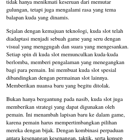
tidak hanya menikmati keseruan dari memutar
gulungan, tetapi juga mengalami rasa yang tema
balapan kuda yang dinamis.
Sejalan dengan kemajuan teknologi, kuda slot telah
diadaptasi menjadi sebuah game yang seru dengan
visual yang menggugah dan suara yang mengesankan.
Setiap spin di kuda slot memunculkan kuda-kuda
berlomba, memberi pengalaman yang menegangkan
bagi para pemain. Ini membuat kuda slot spesial
dibandingkan dengan permainan slot lainnya.
Memberikan nuansa baru yang begitu ditolak.
Bukan hanya bergantung pada nasib, kuda slot juga
memberikan strategi yang dapat digunakan oleh
pemain. Ini menambah lapisan baru ke dalam game,
karena pemain harus mempertimbangkan pilihan
mereka dengan bijak. Dengan kombinasi perpaduan
antara kesenangan kesenangan, taktik, serta konsep