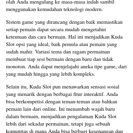
olah Anda mengulang ke masa-masa indah sambil
menggunakan kemudahan teknologi modern.
Sistem game yang dirancang dengan baik memastikan
setiap pemain dapat secara mudah mengetahui
ketentuan dan cara bermain. Hal ini menjadikan Kuda
Slot opsi yang ideal, baik pemula atau pemain yang
sudah mahir. Variasi tema dan ragam permainan
membuat tiap sesi bermain dengan baru dan tidak
monoton. Anda dapat menjelajahi aneka tipe game, dari
yang mudah hingga yang lebih kompleks.
Selain itu, Kuda Slot pun menawarkan sensasi sosial
yang menarik dengan berbagai fitur interaktif. Anda
bisa berkompetisi dengan teman-teman atau bahkan
pemain lain dari online. Ini menambah wajah baru
dalam bermain, menjadikan pengalaman Kuda Slot
lebih dari sekadar permainan, tetapi juga sebuah
komunitas di mana Anda bisa berbagi kesenangan dan