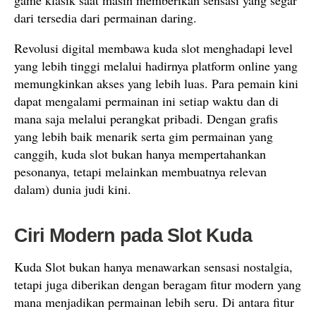
game klasik saat masih memberikan sensasi yang segar
dari tersedia dari permainan daring.
Revolusi digital membawa kuda slot menghadapi level
yang lebih tinggi melalui hadirnya platform online yang
memungkinkan akses yang lebih luas. Para pemain kini
dapat mengalami permainan ini setiap waktu dan di
mana saja melalui perangkat pribadi. Dengan grafis
yang lebih baik menarik serta gim permainan yang
canggih, kuda slot bukan hanya mempertahankan
pesonanya, tetapi melainkan membuatnya relevan
dalam) dunia judi kini.
Ciri Modern pada Slot Kuda
Kuda Slot bukan hanya menawarkan sensasi nostalgia,
tetapi juga diberikan dengan beragam fitur modern yang
mana menjadikan permainan lebih seru. Di antara fitur