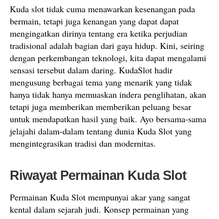
Kuda slot tidak cuma menawarkan kesenangan pada
bermain, tetapi juga kenangan yang dapat dapat
mengingatkan dirinya tentang era ketika perjudian
tradisional adalah bagian dari gaya hidup. Kini, seiring
dengan perkembangan teknologi, kita dapat mengalami
sensasi tersebut dalam daring. KudaSlot hadir
mengusung berbagai tema yang menarik yang tidak
hanya tidak hanya memuaskan indera penglihatan, akan
tetapi juga memberikan memberikan peluang besar
untuk mendapatkan hasil yang baik. Ayo bersama-sama
jelajahi dalam-dalam tentang dunia Kuda Slot yang
mengintegrasikan tradisi dan modernitas.
Riwayat Permainan Kuda Slot
Permainan Kuda Slot mempunyai akar yang sangat
kental dalam sejarah judi. Konsep permainan yang