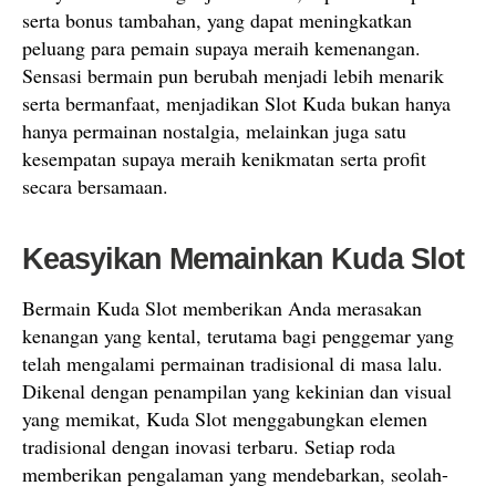
serta bonus tambahan, yang dapat meningkatkan
peluang para pemain supaya meraih kemenangan.
Sensasi bermain pun berubah menjadi lebih menarik
serta bermanfaat, menjadikan Slot Kuda bukan hanya
hanya permainan nostalgia, melainkan juga satu
kesempatan supaya meraih kenikmatan serta profit
secara bersamaan.
Keasyikan Memainkan Kuda Slot
Bermain Kuda Slot memberikan Anda merasakan
kenangan yang kental, terutama bagi penggemar yang
telah mengalami permainan tradisional di masa lalu.
Dikenal dengan penampilan yang kekinian dan visual
yang memikat, Kuda Slot menggabungkan elemen
tradisional dengan inovasi terbaru. Setiap roda
memberikan pengalaman yang mendebarkan, seolah-