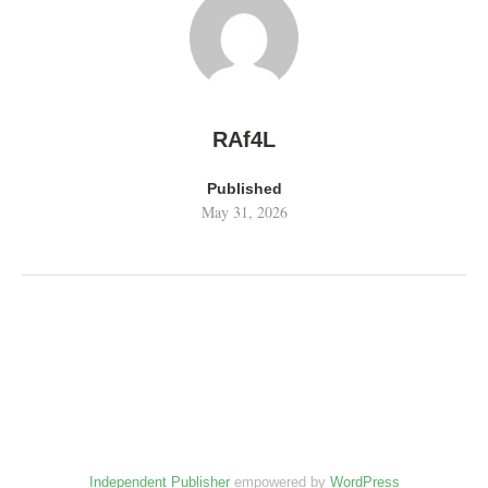
RAf4L
Published
May 31, 2026
Independent Publisher
empowered by
WordPress