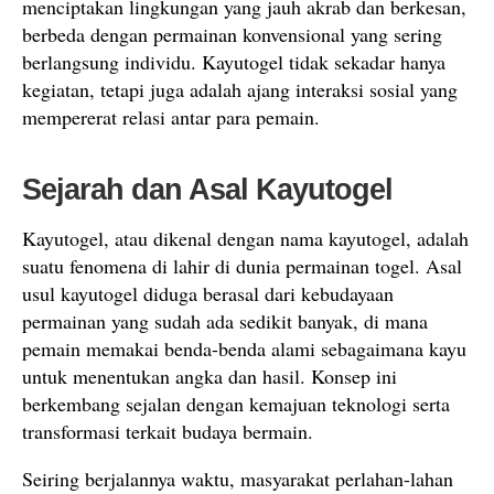
menciptakan lingkungan yang jauh akrab dan berkesan,
berbeda dengan permainan konvensional yang sering
berlangsung individu. Kayutogel tidak sekadar hanya
kegiatan, tetapi juga adalah ajang interaksi sosial yang
mempererat relasi antar para pemain.
Sejarah dan Asal Kayutogel
Kayutogel, atau dikenal dengan nama kayutogel, adalah
suatu fenomena di lahir di dunia permainan togel. Asal
usul kayutogel diduga berasal dari kebudayaan
permainan yang sudah ada sedikit banyak, di mana
pemain memakai benda-benda alami sebagaimana kayu
untuk menentukan angka dan hasil. Konsep ini
berkembang sejalan dengan kemajuan teknologi serta
transformasi terkait budaya bermain.
Seiring berjalannya waktu, masyarakat perlahan-lahan