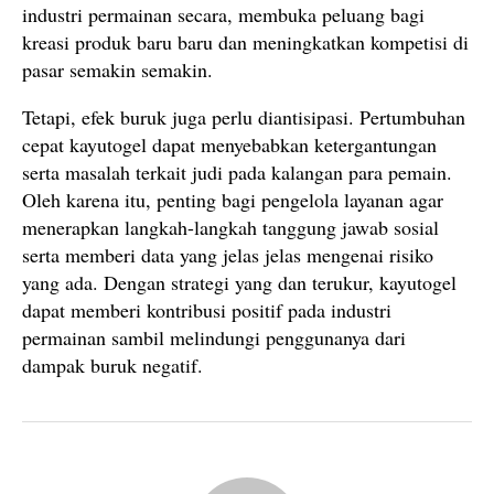
industri permainan secara, membuka peluang bagi
kreasi produk baru baru dan meningkatkan kompetisi di
pasar semakin semakin.
Tetapi, efek buruk juga perlu diantisipasi. Pertumbuhan
cepat kayutogel dapat menyebabkan ketergantungan
serta masalah terkait judi pada kalangan para pemain.
Oleh karena itu, penting bagi pengelola layanan agar
menerapkan langkah-langkah tanggung jawab sosial
serta memberi data yang jelas jelas mengenai risiko
yang ada. Dengan strategi yang dan terukur, kayutogel
dapat memberi kontribusi positif pada industri
permainan sambil melindungi penggunanya dari
dampak buruk negatif.