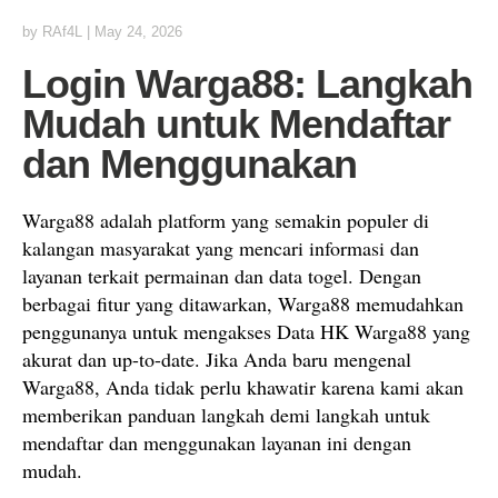
by
RAf4L
|
May 24, 2026
Login Warga88: Langkah
Mudah untuk Mendaftar
dan Menggunakan
Warga88 adalah platform yang semakin populer di
kalangan masyarakat yang mencari informasi dan
layanan terkait permainan dan data togel. Dengan
berbagai fitur yang ditawarkan, Warga88 memudahkan
penggunanya untuk mengakses Data HK Warga88 yang
akurat dan up-to-date. Jika Anda baru mengenal
Warga88, Anda tidak perlu khawatir karena kami akan
memberikan panduan langkah demi langkah untuk
mendaftar dan menggunakan layanan ini dengan
mudah.