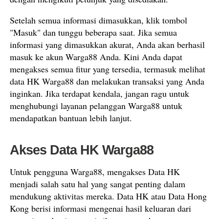
Setelah semua informasi dimasukkan, klik tombol
"Masuk" dan tunggu beberapa saat. Jika semua
informasi yang dimasukkan akurat, Anda akan berhasil
masuk ke akun Warga88 Anda. Kini Anda dapat
mengakses semua fitur yang tersedia, termasuk melihat
data HK Warga88 dan melakukan transaksi yang Anda
inginkan. Jika terdapat kendala, jangan ragu untuk
menghubungi layanan pelanggan Warga88 untuk
mendapatkan bantuan lebih lanjut.
Akses Data HK Warga88
Untuk pengguna Warga88, mengakses Data HK
menjadi salah satu hal yang sangat penting dalam
mendukung aktivitas mereka. Data HK atau Data Hong
Kong berisi informasi mengenai hasil keluaran dari