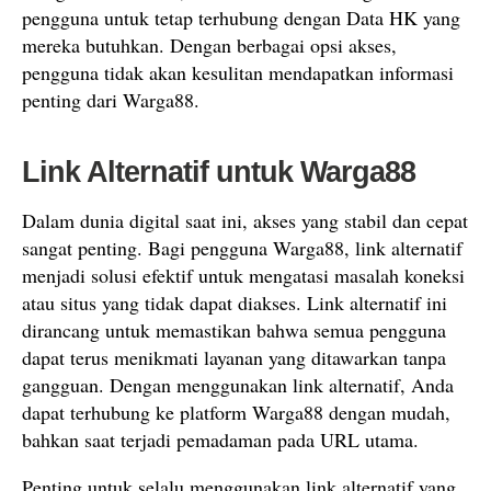
pengguna untuk tetap terhubung dengan Data HK yang
mereka butuhkan. Dengan berbagai opsi akses,
pengguna tidak akan kesulitan mendapatkan informasi
penting dari Warga88.
Link Alternatif untuk Warga88
Dalam dunia digital saat ini, akses yang stabil dan cepat
sangat penting. Bagi pengguna Warga88, link alternatif
menjadi solusi efektif untuk mengatasi masalah koneksi
atau situs yang tidak dapat diakses. Link alternatif ini
dirancang untuk memastikan bahwa semua pengguna
dapat terus menikmati layanan yang ditawarkan tanpa
gangguan. Dengan menggunakan link alternatif, Anda
dapat terhubung ke platform Warga88 dengan mudah,
bahkan saat terjadi pemadaman pada URL utama.
Penting untuk selalu menggunakan link alternatif yang