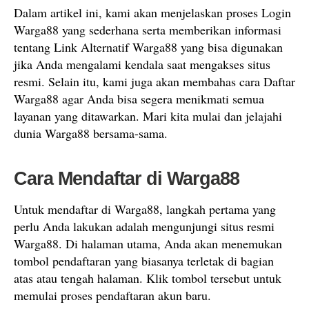
Dalam artikel ini, kami akan menjelaskan proses Login
Warga88 yang sederhana serta memberikan informasi
tentang Link Alternatif Warga88 yang bisa digunakan
jika Anda mengalami kendala saat mengakses situs
resmi. Selain itu, kami juga akan membahas cara Daftar
Warga88 agar Anda bisa segera menikmati semua
layanan yang ditawarkan. Mari kita mulai dan jelajahi
dunia Warga88 bersama-sama.
Cara Mendaftar di Warga88
Untuk mendaftar di Warga88, langkah pertama yang
perlu Anda lakukan adalah mengunjungi situs resmi
Warga88. Di halaman utama, Anda akan menemukan
tombol pendaftaran yang biasanya terletak di bagian
atas atau tengah halaman. Klik tombol tersebut untuk
memulai proses pendaftaran akun baru.