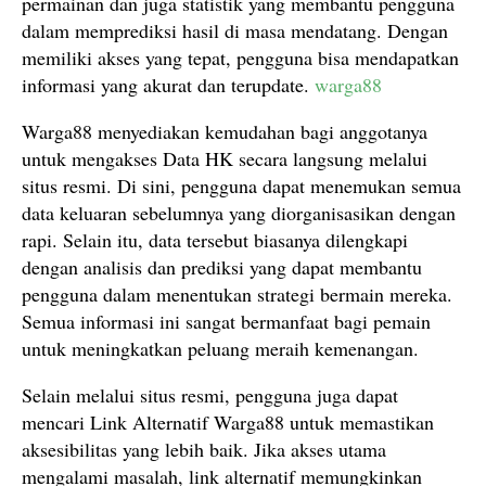
permainan dan juga statistik yang membantu pengguna
dalam memprediksi hasil di masa mendatang. Dengan
memiliki akses yang tepat, pengguna bisa mendapatkan
informasi yang akurat dan terupdate.
warga88
Warga88 menyediakan kemudahan bagi anggotanya
untuk mengakses Data HK secara langsung melalui
situs resmi. Di sini, pengguna dapat menemukan semua
data keluaran sebelumnya yang diorganisasikan dengan
rapi. Selain itu, data tersebut biasanya dilengkapi
dengan analisis dan prediksi yang dapat membantu
pengguna dalam menentukan strategi bermain mereka.
Semua informasi ini sangat bermanfaat bagi pemain
untuk meningkatkan peluang meraih kemenangan.
Selain melalui situs resmi, pengguna juga dapat
mencari Link Alternatif Warga88 untuk memastikan
aksesibilitas yang lebih baik. Jika akses utama
mengalami masalah, link alternatif memungkinkan