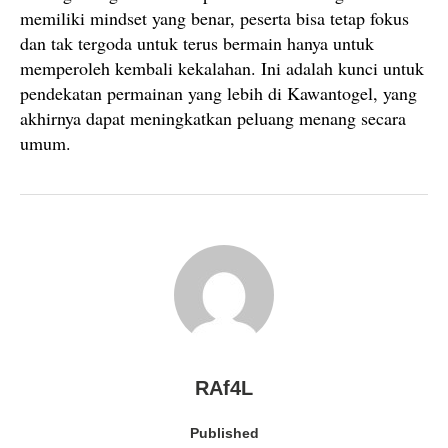
memiliki mindset yang benar, peserta bisa tetap fokus
dan tak tergoda untuk terus bermain hanya untuk
memperoleh kembali kekalahan. Ini adalah kunci untuk
pendekatan permainan yang lebih di Kawantogel, yang
akhirnya dapat meningkatkan peluang menang secara
umum.
RAf4L
Published