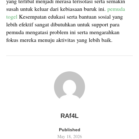
yang terlibat menjadi merasa terisolasi serta semakin
susah untuk keluar dari kebiasaan buruk ini.
pemuda
togel
Kesempatan edukasi serta bantuan sosial yang
lebih efektif sangat dibutuhkan untuk support para
pemuda mengatasi problem ini serta mengarahkan
fokus mereka menuju aktivitas yang lebih baik.
RAf4L
Published
May 18, 2026