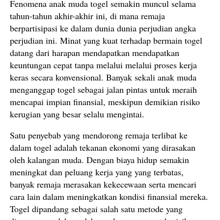
Fenomena anak muda togel semakin muncul selama
tahun-tahun akhir-akhir ini, di mana remaja
berpartisipasi ke dalam dunia dunia perjudian angka
perjudian ini. Minat yang kuat terhadap bermain togel
datang dari harapan mendapatkan mendapatkan
keuntungan cepat tanpa melalui melalui proses kerja
keras secara konvensional. Banyak sekali anak muda
menganggap togel sebagai jalan pintas untuk meraih
mencapai impian finansial, meskipun demikian risiko
kerugian yang besar selalu mengintai.
Satu penyebab yang mendorong remaja terlibat ke
dalam togel adalah tekanan ekonomi yang dirasakan
oleh kalangan muda. Dengan biaya hidup semakin
meningkat dan peluang kerja yang yang terbatas,
banyak remaja merasakan kekecewaan serta mencari
cara lain dalam meningkatkan kondisi finansial mereka.
Togel dipandang sebagai salah satu metode yang