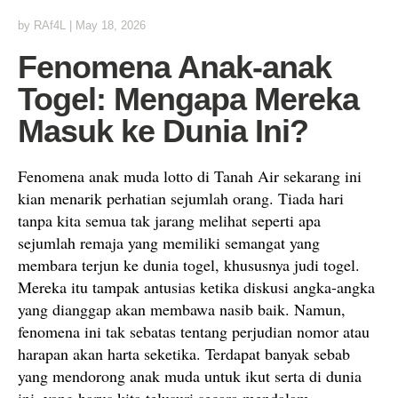
by
RAf4L
|
May 18, 2026
Fenomena Anak-anak
Togel: Mengapa Mereka
Masuk ke Dunia Ini?
Fenomena anak muda lotto di Tanah Air sekarang ini
kian menarik perhatian sejumlah orang. Tiada hari
tanpa kita semua tak jarang melihat seperti apa
sejumlah remaja yang memiliki semangat yang
membara terjun ke dunia togel, khususnya judi togel.
Mereka itu tampak antusias ketika diskusi angka-angka
yang dianggap akan membawa nasib baik. Namun,
fenomena ini tak sebatas tentang perjudian nomor atau
harapan akan harta seketika. Terdapat banyak sebab
yang mendorong anak muda untuk ikut serta di dunia