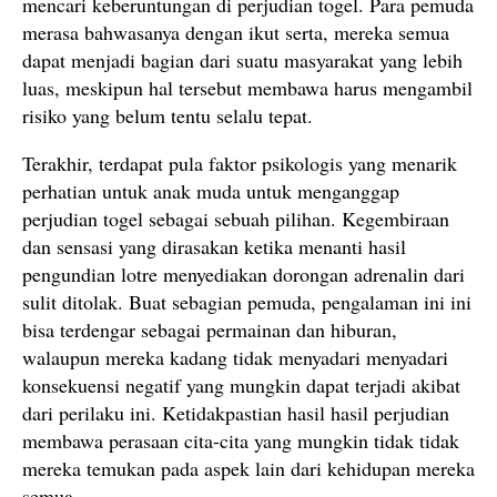
mencari keberuntungan di perjudian togel. Para pemuda
merasa bahwasanya dengan ikut serta, mereka semua
dapat menjadi bagian dari suatu masyarakat yang lebih
luas, meskipun hal tersebut membawa harus mengambil
risiko yang belum tentu selalu tepat.
Terakhir, terdapat pula faktor psikologis yang menarik
perhatian untuk anak muda untuk menganggap
perjudian togel sebagai sebuah pilihan. Kegembiraan
dan sensasi yang dirasakan ketika menanti hasil
pengundian lotre menyediakan dorongan adrenalin dari
sulit ditolak. Buat sebagian pemuda, pengalaman ini ini
bisa terdengar sebagai permainan dan hiburan,
walaupun mereka kadang tidak menyadari menyadari
konsekuensi negatif yang mungkin dapat terjadi akibat
dari perilaku ini. Ketidakpastian hasil hasil perjudian
membawa perasaan cita-cita yang mungkin tidak tidak
mereka temukan pada aspek lain dari kehidupan mereka
semua.