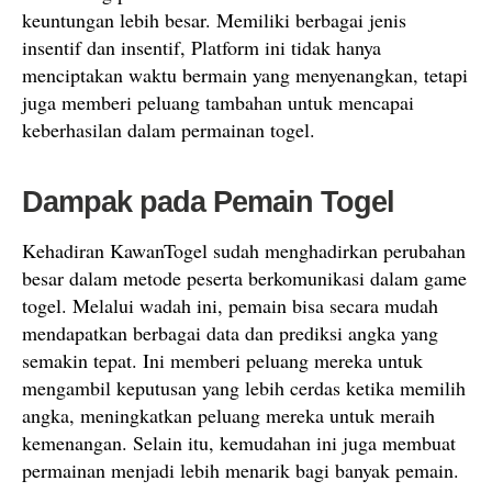
keuntungan lebih besar. Memiliki berbagai jenis
insentif dan insentif, Platform ini tidak hanya
menciptakan waktu bermain yang menyenangkan, tetapi
juga memberi peluang tambahan untuk mencapai
keberhasilan dalam permainan togel.
Dampak pada Pemain Togel
Kehadiran KawanTogel sudah menghadirkan perubahan
besar dalam metode peserta berkomunikasi dalam game
togel. Melalui wadah ini, pemain bisa secara mudah
mendapatkan berbagai data dan prediksi angka yang
semakin tepat. Ini memberi peluang mereka untuk
mengambil keputusan yang lebih cerdas ketika memilih
angka, meningkatkan peluang mereka untuk meraih
kemenangan. Selain itu, kemudahan ini juga membuat
permainan menjadi lebih menarik bagi banyak pemain.