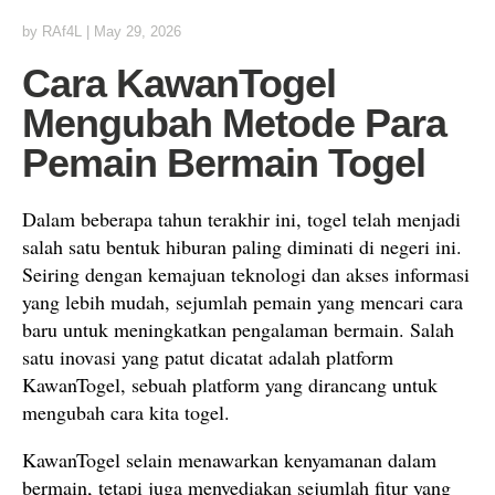
by
RAf4L
|
May 29, 2026
Cara KawanTogel
Mengubah Metode Para
Pemain Bermain Togel
Dalam beberapa tahun terakhir ini, togel telah menjadi
salah satu bentuk hiburan paling diminati di negeri ini.
Seiring dengan kemajuan teknologi dan akses informasi
yang lebih mudah, sejumlah pemain yang mencari cara
baru untuk meningkatkan pengalaman bermain. Salah
satu inovasi yang patut dicatat adalah platform
KawanTogel, sebuah platform yang dirancang untuk
mengubah cara kita togel.
KawanTogel selain menawarkan kenyamanan dalam
bermain, tetapi juga menyediakan sejumlah fitur yang