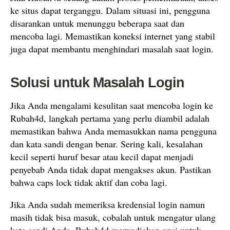
ke situs dapat terganggu. Dalam situasi ini, pengguna
disarankan untuk menunggu beberapa saat dan
mencoba lagi. Memastikan koneksi internet yang stabil
juga dapat membantu menghindari masalah saat login.
Solusi untuk Masalah Login
Jika Anda mengalami kesulitan saat mencoba login ke
Rubah4d, langkah pertama yang perlu diambil adalah
memastikan bahwa Anda memasukkan nama pengguna
dan kata sandi dengan benar. Sering kali, kesalahan
kecil seperti huruf besar atau kecil dapat menjadi
penyebab Anda tidak dapat mengakses akun. Pastikan
bahwa caps lock tidak aktif dan coba lagi.
Jika Anda sudah memeriksa kredensial login namun
masih tidak bisa masuk, cobalah untuk mengatur ulang