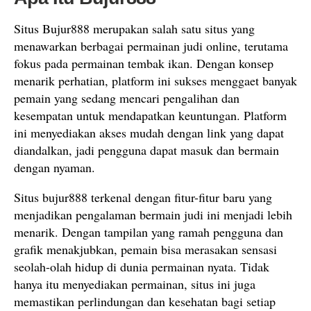
Situs Bujur888 merupakan salah satu situs yang
menawarkan berbagai permainan judi online, terutama
fokus pada permainan tembak ikan. Dengan konsep
menarik perhatian, platform ini sukses menggaet banyak
pemain yang sedang mencari pengalihan dan
kesempatan untuk mendapatkan keuntungan. Platform
ini menyediakan akses mudah dengan link yang dapat
diandalkan, jadi pengguna dapat masuk dan bermain
dengan nyaman.
Situs bujur888 terkenal dengan fitur-fitur baru yang
menjadikan pengalaman bermain judi ini menjadi lebih
menarik. Dengan tampilan yang ramah pengguna dan
grafik menakjubkan, pemain bisa merasakan sensasi
seolah-olah hidup di dunia permainan nyata. Tidak
hanya itu menyediakan permainan, situs ini juga
memastikan perlindungan dan kesehatan bagi setiap