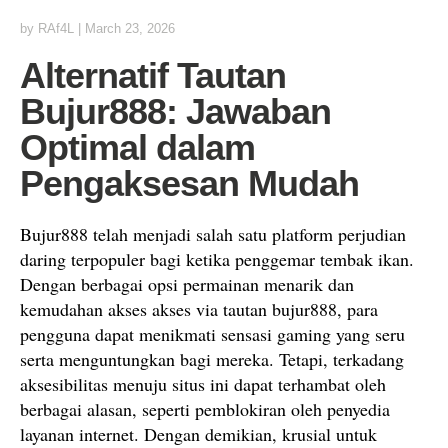
by
RAf4L
|
March 23, 2026
Alternatif Tautan
Bujur888: Jawaban
Optimal dalam
Pengaksesan Mudah
Bujur888 telah menjadi salah satu platform perjudian
daring terpopuler bagi ketika penggemar tembak ikan.
Dengan berbagai opsi permainan menarik dan
kemudahan akses akses via tautan bujur888, para
pengguna dapat menikmati sensasi gaming yang seru
serta menguntungkan bagi mereka. Tetapi, terkadang
aksesibilitas menuju situs ini dapat terhambat oleh
berbagai alasan, seperti pemblokiran oleh penyedia
layanan internet. Dengan demikian, krusial untuk