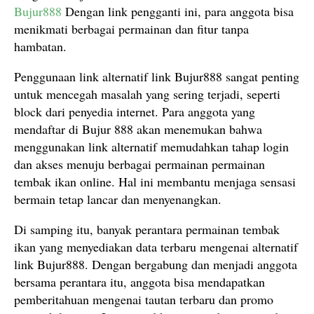
Bujur888
Dengan link pengganti ini, para anggota bisa
menikmati berbagai permainan dan fitur tanpa
hambatan.
Penggunaan link alternatif link Bujur888 sangat penting
untuk mencegah masalah yang sering terjadi, seperti
block dari penyedia internet. Para anggota yang
mendaftar di Bujur 888 akan menemukan bahwa
menggunakan link alternatif memudahkan tahap login
dan akses menuju berbagai permainan permainan
tembak ikan online. Hal ini membantu menjaga sensasi
bermain tetap lancar dan menyenangkan.
Di samping itu, banyak perantara permainan tembak
ikan yang menyediakan data terbaru mengenai alternatif
link Bujur888. Dengan bergabung dan menjadi anggota
bersama perantara itu, anggota bisa mendapatkan
pemberitahuan mengenai tautan terbaru dan promo