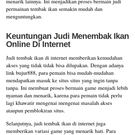
menarik lainnya. Ini menjadikan proses bermain judi
permainan tembak ikan semakin mudah dan
menguntungkan.
Keuntungan Judi Menembak Ikan
Online Di Internet
Judi tembak ikan di internet memberikan kemudahan
akses yang tidak tidak bisa dilupakan. Dengan adanya
link bujur888, para pemain bisa mudah-mudahan
mendapatkan masuk ke situs situs yang ingin tanpa
tanpa. Ini membuat proses bermain game menjadi lebih
nyaman dan menarik, karena para pemain tidak perlu
lagi khawatir mengenai mengenai masalah akses
ataupun pemblokiran situs.
Selanjutnya, judi tembak ikan di internet juga
memberikan variasi game yang menarik hati. Para