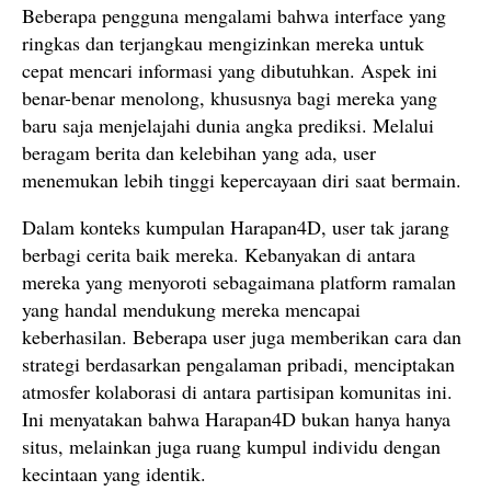
Beberapa pengguna mengalami bahwa interface yang
ringkas dan terjangkau mengizinkan mereka untuk
cepat mencari informasi yang dibutuhkan. Aspek ini
benar-benar menolong, khususnya bagi mereka yang
baru saja menjelajahi dunia angka prediksi. Melalui
beragam berita dan kelebihan yang ada, user
menemukan lebih tinggi kepercayaan diri saat bermain.
Dalam konteks kumpulan Harapan4D, user tak jarang
berbagi cerita baik mereka. Kebanyakan di antara
mereka yang menyoroti sebagaimana platform ramalan
yang handal mendukung mereka mencapai
keberhasilan. Beberapa user juga memberikan cara dan
strategi berdasarkan pengalaman pribadi, menciptakan
atmosfer kolaborasi di antara partisipan komunitas ini.
Ini menyatakan bahwa Harapan4D bukan hanya hanya
situs, melainkan juga ruang kumpul individu dengan
kecintaan yang identik.