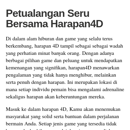
Petualangan Seru
Bersama Harapan4D
Di dalam alam hiburan dan game yang selalu terus
berkembang, harapan 4D tampil sebagai sebagai wadah
yang perhatian minat banyak orang. Dengan adanya
berbagai pilihan game dan peluang untuk mendapatkan
kemenangan yang signifikan, harapan4D menawarkan
pengalaman yang tidak hanya menghibur, melainkan
serta penuh dengan harapan. Ini merupakan lokasi di
mana setiap individu pemain bisa mengalami adrenaline
sekaligus harapan akan keberuntungan mereka.
Masuk ke dalam harapan 4D, Kamu akan menemukan
masyarakat yang solid serta bantuan dalam perjalanan
bermain Anda. Setiap jenis game yang tersedia tidak