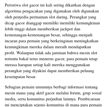
Peristiwa slot gacor ini kali sering dikaitkan dengan
algoritma pengacakan yang digunakan oleh digunakan
oleh penyedia permainan slot daring. Perangkat yang
dicap gacor dianggap memiliki memiliki kemungkinan
lebih tinggi dalam memberikan jackpot dan
kemenangan-kemenangan besar, sehingga menjadi
incaran para pemain yang berkeinginan meningkatkan
kemungkinan mereka dalam meraih mendapatkan
profit. Walaupun tidak ada jaminan bahwa mesin slot
tertentu bakal terus menerus gacor, para pemain tetap
merasa harapan setiap kali mereka menggunakan
perangkat yang diyakini dapat memberikan peluang
kesempatan besar.
Sebagian pemain umumnya berbagi informasi tentang
mesin mana yang aktif gacor melalui forum, grup sosial
media, serta komunitas perjudian lainnya. Pembicaraan
ini menciptakan sejenis komunitas di mana para pemain