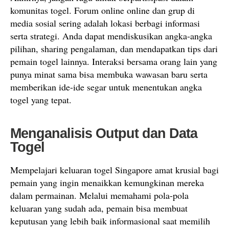
komunitas togel. Forum online online dan grup di
media sosial sering adalah lokasi berbagi informasi
serta strategi. Anda dapat mendiskusikan angka-angka
pilihan, sharing pengalaman, dan mendapatkan tips dari
pemain togel lainnya. Interaksi bersama orang lain yang
punya minat sama bisa membuka wawasan baru serta
memberikan ide-ide segar untuk menentukan angka
togel yang tepat.
Menganalisis Output dan Data
Togel
Mempelajari keluaran togel Singapore amat krusial bagi
pemain yang ingin menaikkan kemungkinan mereka
dalam permainan. Melalui memahami pola-pola
keluaran yang sudah ada, pemain bisa membuat
keputusan yang lebih baik informasional saat memilih