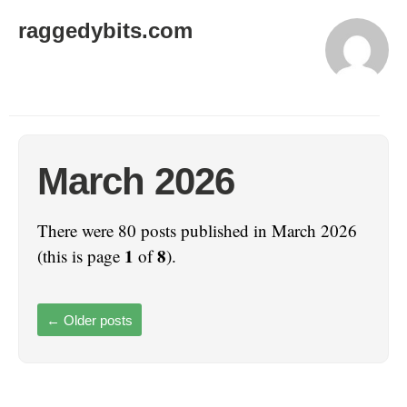
raggedybits.com
March 2026
There were 80 posts published in March 2026
1
8
(this is page
of
).
←
Older posts