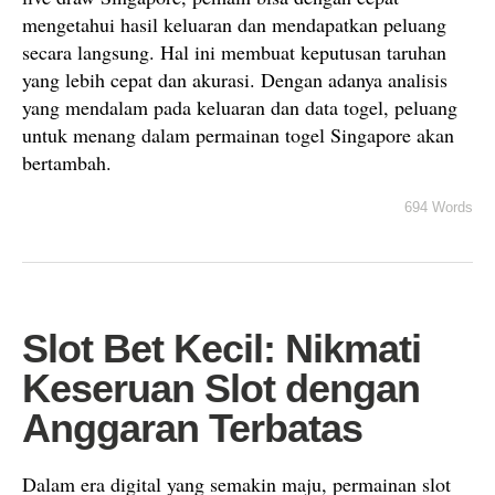
mengetahui hasil keluaran dan mendapatkan peluang
secara langsung. Hal ini membuat keputusan taruhan
yang lebih cepat dan akurasi. Dengan adanya analisis
yang mendalam pada keluaran dan data togel, peluang
untuk menang dalam permainan togel Singapore akan
bertambah.
694 Words
Slot Bet Kecil: Nikmati
Keseruan Slot dengan
Anggaran Terbatas
Dalam era digital yang semakin maju, permainan slot