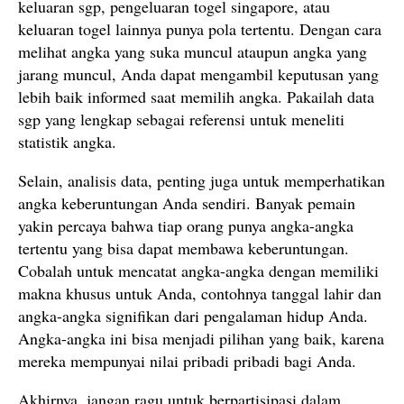
keluaran sgp, pengeluaran togel singapore, atau
keluaran togel lainnya punya pola tertentu. Dengan cara
melihat angka yang suka muncul ataupun angka yang
jarang muncul, Anda dapat mengambil keputusan yang
lebih baik informed saat memilih angka. Pakailah data
sgp yang lengkap sebagai referensi untuk meneliti
statistik angka.
Selain, analisis data, penting juga untuk memperhatikan
angka keberuntungan Anda sendiri. Banyak pemain
yakin percaya bahwa tiap orang punya angka-angka
tertentu yang bisa dapat membawa keberuntungan.
Cobalah untuk mencatat angka-angka dengan memiliki
makna khusus untuk Anda, contohnya tanggal lahir dan
angka-angka signifikan dari pengalaman hidup Anda.
Angka-angka ini bisa menjadi pilihan yang baik, karena
mereka mempunyai nilai pribadi pribadi bagi Anda.
Akhirnya, jangan ragu untuk berpartisipasi dalam