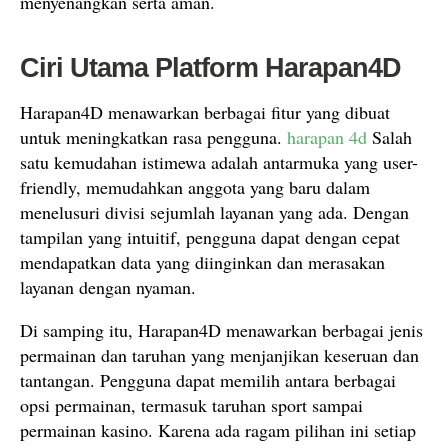
menyenangkan serta aman.
Ciri Utama Platform Harapan4D
Harapan4D menawarkan berbagai fitur yang dibuat
untuk meningkatkan rasa pengguna.
harapan 4d
Salah
satu kemudahan istimewa adalah antarmuka yang user-
friendly, memudahkan anggota yang baru dalam
menelusuri divisi sejumlah layanan yang ada. Dengan
tampilan yang intuitif, pengguna dapat dengan cepat
mendapatkan data yang diinginkan dan merasakan
layanan dengan nyaman.
Di samping itu, Harapan4D menawarkan berbagai jenis
permainan dan taruhan yang menjanjikan keseruan dan
tantangan. Pengguna dapat memilih antara berbagai
opsi permainan, termasuk taruhan sport sampai
permainan kasino. Karena ada ragam pilihan ini setiap