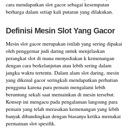
cara mendapatkan slot gacor sebagai kesempatan
berharga dalam setiap kali putaran yang dilakukan.
Definisi Mesin Slot Yang Gacor
Mesin slot gacor merupakan istilah yang sering dipakai
oleh penggemar judi daring untuk menjelaskan
perangkat slot di mana menyediakan k kemenangan
dengan cara berkelanjutan atau lebih sering dalam
jangka waktu tertentu. Dalam alam slot daring, mesin
yang dikenal gacor seringkali mendapatkan perhatian
pengguna karena para pemain mengalami lebih
beruntung sekali saat memainkan di mesin tersebut.
Konsep ini mengacu pada pengalaman langsung para
pemain yang telah merasakan kemenangan yang lebih
banyak dibandingkan dengan biasanya ketika memakai
permainan slot spesifik.