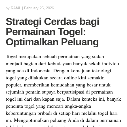
by
RAf4L
|
February 25, 2026
Strategi Cerdas bagi
Permainan Togel:
Optimalkan Peluang
Togel merupakan sebuah permainan yang sudah
menjadi bagian dari kebudayaan banyak sekali individu
yang ada di Indonesia. Dengan kemajuan teknologi,
togel yang dilakukan secara online kini semakin
populer, memberikan kemudahan yang besar untuk
sejumlah pemain supaya berpartisipasi di permainan
togel ini dari dan kapan saja. Dalam konteks ini, banyak
pencinta togel yang mencari angka-angka
keberuntungan pribadi di setiap hari melalui togel hari
ini. Mengoptimalkan peluang Anda di dalam permainan