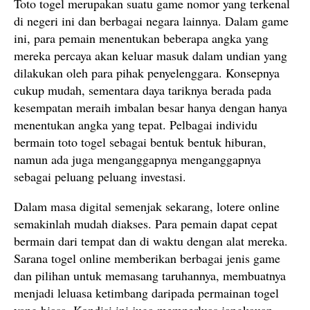
Toto togel merupakan suatu game nomor yang terkenal
di negeri ini dan berbagai negara lainnya. Dalam game
ini, para pemain menentukan beberapa angka yang
mereka percaya akan keluar masuk dalam undian yang
dilakukan oleh para pihak penyelenggara. Konsepnya
cukup mudah, sementara daya tariknya berada pada
kesempatan meraih imbalan besar hanya dengan hanya
menentukan angka yang tepat. Pelbagai individu
bermain toto togel sebagai bentuk bentuk hiburan,
namun ada juga menganggapnya menganggapnya
sebagai peluang peluang investasi.
Dalam masa digital semenjak sekarang, lotere online
semakinlah mudah diakses. Para pemain dapat cepat
bermain dari tempat dan di waktu dengan alat mereka.
Sarana togel online memberikan berbagai jenis game
dan pilihan untuk memasang taruhannya, membuatnya
menjadi leluasa ketimbang daripada permainan togel