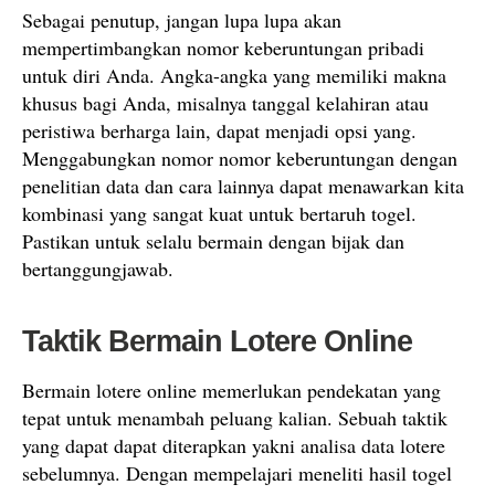
Sebagai penutup, jangan lupa lupa akan
mempertimbangkan nomor keberuntungan pribadi
untuk diri Anda. Angka-angka yang memiliki makna
khusus bagi Anda, misalnya tanggal kelahiran atau
peristiwa berharga lain, dapat menjadi opsi yang.
Menggabungkan nomor nomor keberuntungan dengan
penelitian data dan cara lainnya dapat menawarkan kita
kombinasi yang sangat kuat untuk bertaruh togel.
Pastikan untuk selalu bermain dengan bijak dan
bertanggungjawab.
Taktik Bermain Lotere Online
Bermain lotere online memerlukan pendekatan yang
tepat untuk menambah peluang kalian. Sebuah taktik
yang dapat dapat diterapkan yakni analisa data lotere
sebelumnya. Dengan mempelajari meneliti hasil togel