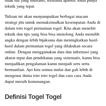
tidak hal yang mustahil, terutama apabila Anda punya
teknik yang tepat.
Tulisan ini akan menyampaikan berbagai macam
strategi jitu untuk memaksimalkan kesempatan Anda di
dalam toto togel permainan togel. Kita akan meneliti
teknik dan tips yang bisa bisa menolong Anda memilih
angka dengan lebih bijaksana dan meningkatkan hasil-
hasil dalam permainan togel yang dilakukan secara
online. Dengan menggunakan data dan informasi yang
akurat tepat dan pendekatan yang sistematis, kamu bisa
menjadikan pengalaman kamu menjadi seru serta
bermanfaat. Ayo kita semua mulai dan gali lebih di
mengenai dunia toto toto togel dan cara cara Anda
dapat meraih kemenangan.
Definisi Togel Togel