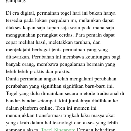
gampang.
Di era digital, permainan togel hari ini bukan hanya
tersedia pada lokasi perjudian ini, melainkan dapat
diakses kapan saja kapan saja serta pada mana saja
menggunakan perangkat cerdas. Para pemain dapat
cepat melihat hasil, meletakkan taruhan, dan
menjelajahi berbagai jenis permainan yang yang
ditawarkan. Perubahan ini membawa keuntungan bagi
banyak orang, membawa pengalaman bermain yang
lebih lebih praktis dan praktis.
Dunia permainan angka telah mengalami perubahan
perubahan yang signifikan signifikan baru-baru ini.
Togel yang dulu dimainkan secara metode tradisional di
bandar-bandar setempat, kini jumlahnya dialihkan ke
dalam platform online. Tren ini momen ini
menunjukkan transformasi tingkah laku masyarakat
yang akrab dalam hal teknologi dan akses yang lebih
gampang akses.
Togel Singapore
Dengan kehadiran