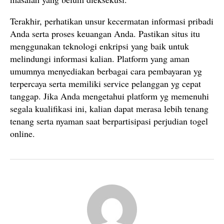
Terakhir, perhatikan unsur kecermatan informasi pribadi
Anda serta proses keuangan Anda. Pastikan situs itu
menggunakan teknologi enkripsi yang baik untuk
melindungi informasi kalian. Platform yang aman
umumnya menyediakan berbagai cara pembayaran yg
terpercaya serta memiliki service pelanggan yg cepat
tanggap. Jika Anda mengetahui platform yg memenuhi
segala kualifikasi ini, kalian dapat merasa lebih tenang
tenang serta nyaman saat berpartisipasi perjudian togel
online.