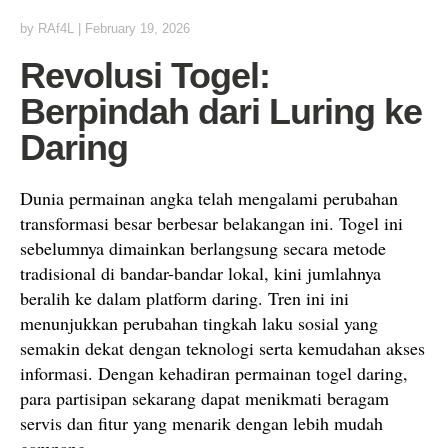
by
RAf4L
|
February 19, 2026
Revolusi Togel:
Berpindah dari Luring ke
Daring
Dunia permainan angka telah mengalami perubahan
transformasi besar berbesar belakangan ini. Togel ini
sebelumnya dimainkan berlangsung secara metode
tradisional di bandar-bandar lokal, kini jumlahnya
beralih ke dalam platform daring. Tren ini ini
menunjukkan perubahan tingkah laku sosial yang
semakin dekat dengan teknologi serta kemudahan akses
informasi. Dengan kehadiran permainan togel daring,
para partisipan sekarang dapat menikmati beragam
servis dan fitur yang menarik dengan lebih mudah