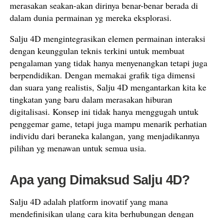
merasakan seakan-akan dirinya benar-benar berada di
dalam dunia permainan yg mereka eksplorasi.
Salju 4D mengintegrasikan elemen permainan interaksi
dengan keunggulan teknis terkini untuk membuat
pengalaman yang tidak hanya menyenangkan tetapi juga
berpendidikan. Dengan memakai grafik tiga dimensi
dan suara yang realistis, Salju 4D mengantarkan kita ke
tingkatan yang baru dalam merasakan hiburan
digitalisasi. Konsep ini tidak hanya menggugah untuk
penggemar game, tetapi juga mampu menarik perhatian
individu dari beraneka kalangan, yang menjadikannya
pilihan yg menawan untuk semua usia.
Apa yang Dimaksud Salju 4D?
Salju 4D adalah platform inovatif yang mana
mendefinisikan ulang cara kita berhubungan dengan