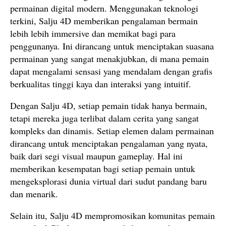
permainan digital modern. Menggunakan teknologi
terkini, Salju 4D memberikan pengalaman bermain
lebih lebih immersive dan memikat bagi para
penggunanya. Ini dirancang untuk menciptakan suasana
permainan yang sangat menakjubkan, di mana pemain
dapat mengalami sensasi yang mendalam dengan grafis
berkualitas tinggi kaya dan interaksi yang intuitif.
Dengan Salju 4D, setiap pemain tidak hanya bermain,
tetapi mereka juga terlibat dalam cerita yang sangat
kompleks dan dinamis. Setiap elemen dalam permainan
dirancang untuk menciptakan pengalaman yang nyata,
baik dari segi visual maupun gameplay. Hal ini
memberikan kesempatan bagi setiap pemain untuk
mengeksplorasi dunia virtual dari sudut pandang baru
dan menarik.
Selain itu, Salju 4D mempromosikan komunitas pemain