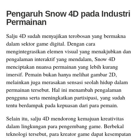
Pengaruh Snow 4D pada Industri
Permainan
Salju 4D sudah menyajikan terobosan yang bermakna
dalam sektor game digital. Dengan cara
mengintegrasikan elemen visual yang menakjubkan dan
pengalaman interaktif yang mendalam, Snow 4D
menciptakan nuansa permainan yang lebih kurang
imersif. Pemain bukan hanya melihat gambar 2D,
melainkan juga merasakan sensasi seolah hidup dalam
permainan tersebut. Hal ini menambah pengalaman
pengguna serta meningkatkan partisipasi, yang sudah
tentu berdampak pada kepuasan dari para pemain.
Selain itu, salju 4D mendorong kemajuan kreativitas
dalam lingkungan para pengembang game. Berbekal
teknologi tersebut, para kreator game dapat kesempatan