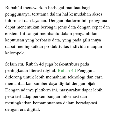
Rubah4d menawarkan berbagai manfaat bagi
penggunanya, terutama dalam hal kemudahan akses
informasi dan layanan. Dengan platform ini, pengguna
dapat menemukan berbagai jenis data dengan cepat dan
efisien. Ini sangat membantu dalam pengambilan
keputusan yang berbasis data, yang pada gilirannya
dapat meningkatkan produktivitas individu maupun
kelompok.
Selain itu, Rubah 4d juga berkontribusi pada
peningkatan literasi digital.
Rubah 4d
Pengguna
didorong untuk lebih memahami teknologi dan cara
memanfaatkan sumber daya digital dengan bijak.
Dengan adanya platform ini, masyarakat dapat lebih
peka terhadap perkembangan informasi dan
meningkatkan kemampuannya dalam beradaptasi
dengan era digital.