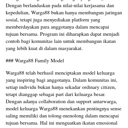
Dengan berlandaskan pada nilai-nilai kerjasama dan
kepedulian, Warga88 bukan hanya membangun jaringan
sosial, tetapi juga menyediakan platform yang
memberdayakan para anggotanya dalam mencapai
tujuan bersama. Program ini diharapkan dapat menjadi
contoh bagi komunitas lain untuk membangun ikatan
yang lebih kuat di dalam masyarakat.
### Warga88 Family Model
Warga88 telah berhasil menciptakan model keluarga
yang inspiring bagi anggotanya. Dalam komunitas ini,
setiap individu bukan hanya sekadar ordinary citizen,
tetapi dianggap sebagai part dari keluarga besar.
Dengan adanya collaboration dan support antarwarga,
model keluarga Warga88 menekankan pentingnya sense
saling memiliki dan tolong-menolong dalam mencapai
tujuan bersama. Hal ini menguatkan ikatan emosional