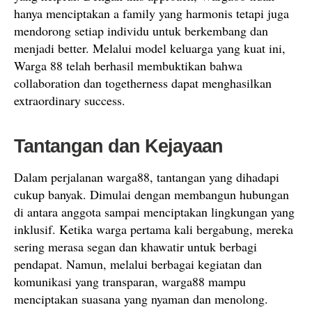
hanya menciptakan a family yang harmonis tetapi juga
mendorong setiap individu untuk berkembang dan
menjadi better. Melalui model keluarga yang kuat ini,
Warga 88 telah berhasil membuktikan bahwa
collaboration dan togetherness dapat menghasilkan
extraordinary success.
Tantangan dan Kejayaan
Dalam perjalanan warga88, tantangan yang dihadapi
cukup banyak. Dimulai dengan membangun hubungan
di antara anggota sampai menciptakan lingkungan yang
inklusif. Ketika warga pertama kali bergabung, mereka
sering merasa segan dan khawatir untuk berbagi
pendapat. Namun, melalui berbagai kegiatan dan
komunikasi yang transparan, warga88 mampu
menciptakan suasana yang nyaman dan menolong.