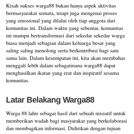
Kisah sukses warga88 bukan hanya aspek aktivitas
bermasyarakat semata, tetapi juga mengenai proses
yang emosional yang dilalui oleh tiap anggota dari
komunitas ini. Dalam waktu yang sebentar, komunitas
ini mampu bertransformasi dari sekedar sekedar warga
biasa menjadi sebagian dalam keluarga besar yang
saling saling menolong serta berkontribusi bagi satu
sama lain. Dalam kesempatan ini, kita akan membahas
menggali lebih dalam sebagaimana warga88 dapat
menghasilkan ikatan yang erat dan inspiratif sesama
komunitas.
Latar Belakang Warga88
Warga 88 lahir sebagai hasil dari sebuah inisiatif untuk
memberikan wadah bagi masyarakat yang berkolaborasi
dan membagikan informasi. Didirikan dengan tujuan