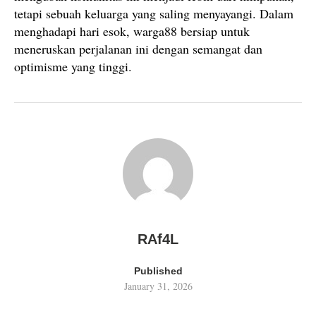
tetapi sebuah keluarga yang saling menyayangi. Dalam
menghadapi hari esok, warga88 bersiap untuk
meneruskan perjalanan ini dengan semangat dan
optimisme yang tinggi.
RAf4L
Published
January 31, 2026