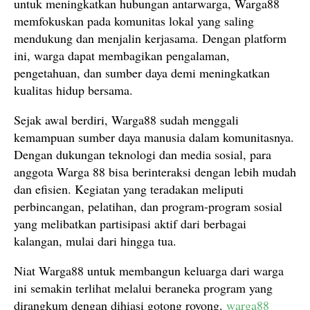
untuk meningkatkan hubungan antarwarga, Warga88
memfokuskan pada komunitas lokal yang saling
mendukung dan menjalin kerjasama. Dengan platform
ini, warga dapat membagikan pengalaman,
pengetahuan, dan sumber daya demi meningkatkan
kualitas hidup bersama.
Sejak awal berdiri, Warga88 sudah menggali
kemampuan sumber daya manusia dalam komunitasnya.
Dengan dukungan teknologi dan media sosial, para
anggota Warga 88 bisa berinteraksi dengan lebih mudah
dan efisien. Kegiatan yang teradakan meliputi
perbincangan, pelatihan, dan program-program sosial
yang melibatkan partisipasi aktif dari berbagai
kalangan, mulai dari hingga tua.
Niat Warga88 untuk membangun keluarga dari warga
ini semakin terlihat melalui beraneka program yang
dirangkum dengan dihiasi gotong royong.
warga88