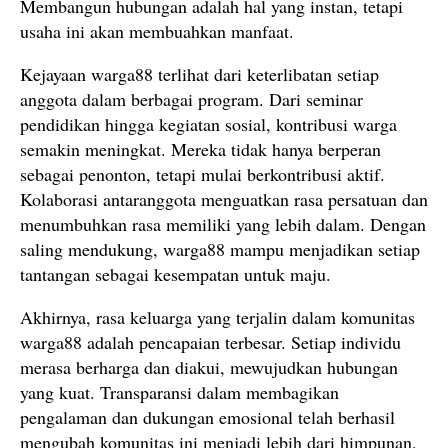
Membangun hubungan adalah hal yang instan, tetapi
usaha ini akan membuahkan manfaat.
Kejayaan warga88 terlihat dari keterlibatan setiap
anggota dalam berbagai program. Dari seminar
pendidikan hingga kegiatan sosial, kontribusi warga
semakin meningkat. Mereka tidak hanya berperan
sebagai penonton, tetapi mulai berkontribusi aktif.
Kolaborasi antaranggota menguatkan rasa persatuan dan
menumbuhkan rasa memiliki yang lebih dalam. Dengan
saling mendukung, warga88 mampu menjadikan setiap
tantangan sebagai kesempatan untuk maju.
Akhirnya, rasa keluarga yang terjalin dalam komunitas
warga88 adalah pencapaian terbesar. Setiap individu
merasa berharga dan diakui, mewujudkan hubungan
yang kuat. Transparansi dalam membagikan
pengalaman dan dukungan emosional telah berhasil
mengubah komunitas ini menjadi lebih dari himpunan,