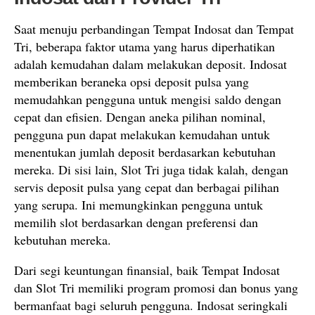
Saat menuju perbandingan Tempat Indosat dan Tempat
Tri, beberapa faktor utama yang harus diperhatikan
adalah kemudahan dalam melakukan deposit. Indosat
memberikan beraneka opsi deposit pulsa yang
memudahkan pengguna untuk mengisi saldo dengan
cepat dan efisien. Dengan aneka pilihan nominal,
pengguna pun dapat melakukan kemudahan untuk
menentukan jumlah deposit berdasarkan kebutuhan
mereka. Di sisi lain, Slot Tri juga tidak kalah, dengan
servis deposit pulsa yang cepat dan berbagai pilihan
yang serupa. Ini memungkinkan pengguna untuk
memilih slot berdasarkan dengan preferensi dan
kebutuhan mereka.
Dari segi keuntungan finansial, baik Tempat Indosat
dan Slot Tri memiliki program promosi dan bonus yang
bermanfaat bagi seluruh pengguna. Indosat seringkali