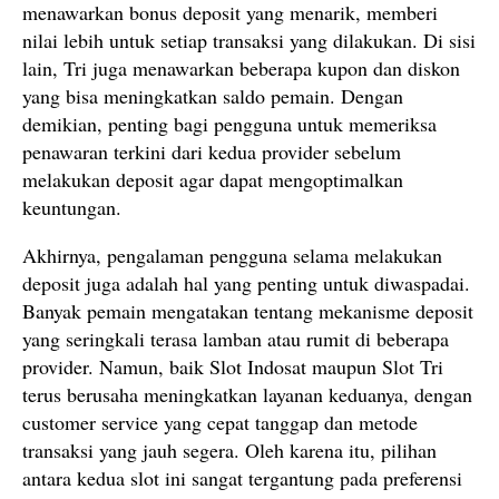
menawarkan bonus deposit yang menarik, memberi
nilai lebih untuk setiap transaksi yang dilakukan. Di sisi
lain, Tri juga menawarkan beberapa kupon dan diskon
yang bisa meningkatkan saldo pemain. Dengan
demikian, penting bagi pengguna untuk memeriksa
penawaran terkini dari kedua provider sebelum
melakukan deposit agar dapat mengoptimalkan
keuntungan.
Akhirnya, pengalaman pengguna selama melakukan
deposit juga adalah hal yang penting untuk diwaspadai.
Banyak pemain mengatakan tentang mekanisme deposit
yang seringkali terasa lamban atau rumit di beberapa
provider. Namun, baik Slot Indosat maupun Slot Tri
terus berusaha meningkatkan layanan keduanya, dengan
customer service yang cepat tanggap dan metode
transaksi yang jauh segera. Oleh karena itu, pilihan
antara kedua slot ini sangat tergantung pada preferensi