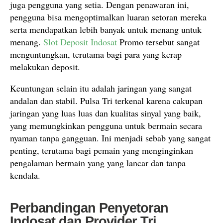
juga pengguna yang setia. Dengan penawaran ini,
pengguna bisa mengoptimalkan luaran setoran mereka
serta mendapatkan lebih banyak untuk menang untuk
menang.
Slot Deposit Indosat
Promo tersebut sangat
menguntungkan, terutama bagi para yang kerap
melakukan deposit.
Keuntungan selain itu adalah jaringan yang sangat
andalan dan stabil. Pulsa Tri terkenal karena cakupan
jaringan yang luas luas dan kualitas sinyal yang baik,
yang memungkinkan pengguna untuk bermain secara
nyaman tanpa gangguan. Ini menjadi sebab yang sangat
penting, terutama bagi pemain yang menginginkan
pengalaman bermain yang yang lancar dan tanpa
kendala.
Perbandingan Penyetoran
Indosat dan Provider Tri