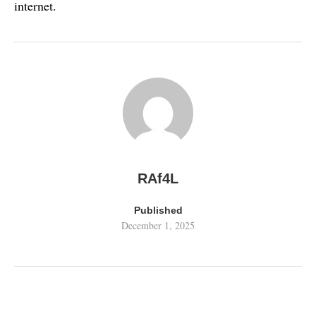
internet.
RAf4L
Published
December 1, 2025