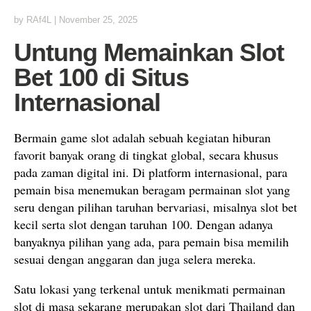
by
RAf4L
|
November 25, 2025
Untung Memainkan Slot
Bet 100 di Situs
Internasional
Bermain game slot adalah sebuah kegiatan hiburan
favorit banyak orang di tingkat global, secara khusus
pada zaman digital ini. Di platform internasional, para
pemain bisa menemukan beragam permainan slot yang
seru dengan pilihan taruhan bervariasi, misalnya slot bet
kecil serta slot dengan taruhan 100. Dengan adanya
banyaknya pilihan yang ada, para pemain bisa memilih
sesuai dengan anggaran dan juga selera mereka.
Satu lokasi yang terkenal untuk menikmati permainan
slot di masa sekarang merupakan slot dari Thailand dan