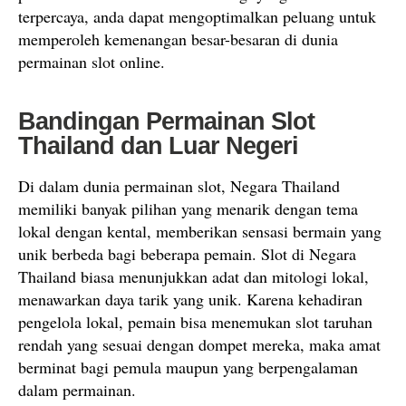
terpercaya, anda dapat mengoptimalkan peluang untuk
memperoleh kemenangan besar-besaran di dunia
permainan slot online.
Bandingan Permainan Slot
Thailand dan Luar Negeri
Di dalam dunia permainan slot, Negara Thailand
memiliki banyak pilihan yang menarik dengan tema
lokal dengan kental, memberikan sensasi bermain yang
unik berbeda bagi beberapa pemain. Slot di Negara
Thailand biasa menunjukkan adat dan mitologi lokal,
menawarkan daya tarik yang unik. Karena kehadiran
pengelola lokal, pemain bisa menemukan slot taruhan
rendah yang sesuai dengan dompet mereka, maka amat
berminat bagi pemula maupun yang berpengalaman
dalam permainan.