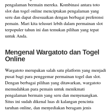
pengalaman bermain mereka. Kombinasi antara toto
slot dan togel online menciptakan pengalaman yang
seru dan dapat disesuaikan dengan berbagai preferensi
pemain. Mari kita telusuri lebih dalam permainan slot
terpopuler tahun ini dan temukan pilihan yang tepat
untuk Anda.
Mengenal Wargatoto dan Togel
Online
Wargatoto merupakan salah satu platform yang menjadi
pusat bagi para penggemar permainan togel dan slot.
Dengan berbagai pilihan yang ditawarkan, wargatoto
memudahkan para pemain untuk menikmati
pengalaman bermain yang seru dan menyenangkan.
Situs ini sudah dikenal luas di kalangan pencinta
taruhan online, dan menyediakan beragam jenis