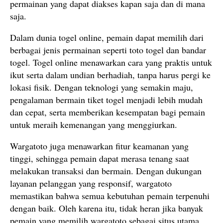
permainan yang dapat diakses kapan saja dan di mana
saja.
Dalam dunia togel online, pemain dapat memilih dari
berbagai jenis permainan seperti toto togel dan bandar
togel. Togel online menawarkan cara yang praktis untuk
ikut serta dalam undian berhadiah, tanpa harus pergi ke
lokasi fisik. Dengan teknologi yang semakin maju,
pengalaman bermain tiket togel menjadi lebih mudah
dan cepat, serta memberikan kesempatan bagi pemain
untuk meraih kemenangan yang menggiurkan.
Wargatoto juga menawarkan fitur keamanan yang
tinggi, sehingga pemain dapat merasa tenang saat
melakukan transaksi dan bermain. Dengan dukungan
layanan pelanggan yang responsif, wargatoto
memastikan bahwa semua kebutuhan pemain terpenuhi
dengan baik. Oleh karena itu, tidak heran jika banyak
pemain yang memilih wargatoto sebagai situs utama