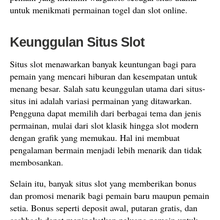
untuk menikmati permainan togel dan slot online.
Keunggulan Situs Slot
Situs slot menawarkan banyak keuntungan bagi para
pemain yang mencari hiburan dan kesempatan untuk
menang besar. Salah satu keunggulan utama dari situs-
situs ini adalah variasi permainan yang ditawarkan.
Pengguna dapat memilih dari berbagai tema dan jenis
permainan, mulai dari slot klasik hingga slot modern
dengan grafik yang memukau. Hal ini membuat
pengalaman bermain menjadi lebih menarik dan tidak
membosankan.
Selain itu, banyak situs slot yang memberikan bonus
dan promosi menarik bagi pemain baru maupun pemain
setia. Bonus seperti deposit awal, putaran gratis, dan