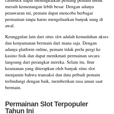
cashback dapat meningkatkan peluang pemain untuk
meraih kemenangan lebih besar. Dengan adanya
penawaran ini, pemain dapat mencoba berbagai
permainan tanpa harus mengeluarkan banyak uang di
awal.
Keunggulan lain dari situs slot adalah kemudahan akses
dan kenyamanan bermain dari mana saja. Dengan
adanya platform online, pemain tidak perlu pergi ke
kasino fisik dan dapat menikmati permainan secara
langsung dari perangkat mereka. Selain itu, fitur
keamanan yang diterapkan oleh banyak situs slot
menjamin bahwa transaksi dan data pribadi pemain
terlindungi dengan baik, memberikan rasa aman saat
bermain.
Permainan Slot Terpopuler
Tahun Ini