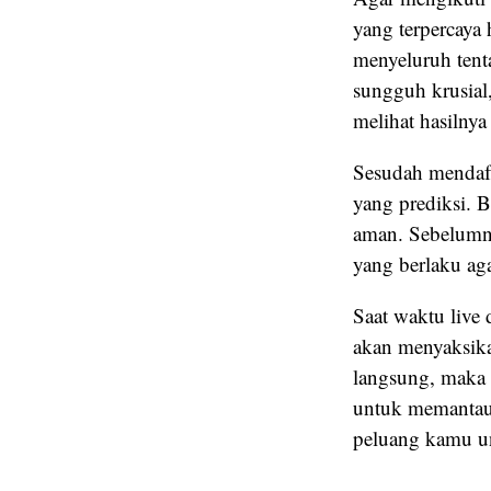
yang terpercaya 
menyeluruh tent
sungguh krusial,
melihat hasilnya
Sesudah mendaft
yang prediksi. 
aman. Sebelumny
yang berlaku aga
Saat waktu live 
akan menyaksika
langsung, maka
untuk memantau
peluang kamu un