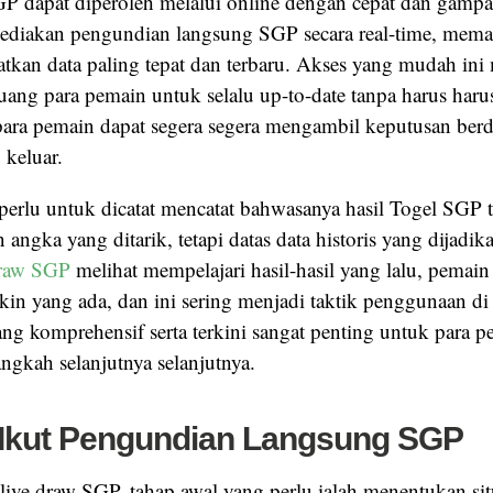
SGP dapat diperoleh melalui online dengan cepat dan gamp
ediakan pengundian langsung SGP secara real-time, mem
tkan data paling tepat dan terbaru. Akses yang mudah in
ang para pemain untuk selalu up-to-date tanpa harus ha
para pemain dapat segera segera mengambil keputusan ber
 keluar.
 perlu untuk dicatat mencatat bahwasanya hasil Togel SGP 
 angka yang ditarik, tetapi datas data historis yang dijadik
draw SGP
melihat mempelajari hasil-hasil yang lalu, pemain
in yang ada, dan ini sering menjadi taktik penggunaan di 
ng komprehensif serta terkini sangat penting untuk para p
ngkah selanjutnya selanjutnya.
Ikut Pengundian Langsung SGP
ive draw SGP, tahap awal yang perlu ialah menentukan sit