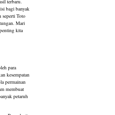
il terbaru.
isi bagi banyak
seperti Toto
tungan. Mari
penting kita
leh para
ikan kesempatan
ola permainan
alam membuat
banyak petaruh