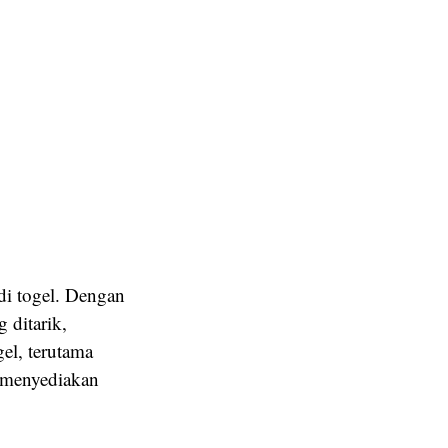
di togel. Dengan
 ditarik,
el, terutama
w menyediakan