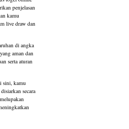
erikan penjelasan
ihan kamu
am live draw dan
aruhan di angka
 yang aman dan
n serta aturan
i sini, kamu
isiarkan secara
 melupakan
meningkatkan