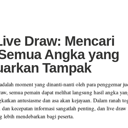
Live Draw: Mencari
 Semua Angka yang
uarkan Tampak
adalah moment yang dinanti-nanti oleh para penggemar ju
raw, semua pemain dapat melihat langsung hasil angka yang
katkan antusiasme dan asa akan kejayaan. Dalam ranah tog
n dan kecepatan informasi sangatlah penting, dan live dra
 lebih mendebarkan bagi peserta.