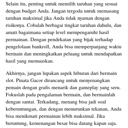
Selain itu, penting untuk memilih taruhan yang sesuai
dengan budget Anda. Jangan tergoda untuk memasang
taruhan maksimal jika Anda tidak nyaman dengan
risikonya. Cobalah berbagai tingkat taruhan dahulu, dan
amati bagaimana setiap level mempengaruhi hasil
permainan. Dengan pendekatan yang bijak terhadap
pengelolaan bankroll, Anda bisa memperpanjang waktu
bermain dan meningkatkan peluang untuk mendapatkan
hasil yang memuaskan.
Akhirnya, jangan lupakan aspek hiburan dari bermain
slot. Pinata Gacor dirancang untuk menyenangkan
pemain dengan grafis menarik dan gameplay yang seru.
Fokuslah pada pengalaman bermain, dan bermainlah
dengan santai. Terkadang, menang bisa jadi soal
keberuntungan, dan dengan menurunkan tekanan, Anda
bisa menikmati permainan lebih maksimal. Jika
beruntung, kemenangan besar bisa datang kapan saja.