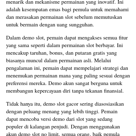
menarik dan mekanisme permainan yang inovatif. Ini
adalah kesempatan emas bagi pemula untuk memahami
dan merasakan permainan slot sebelum memutuskan
untuk bermain dengan uang sungguhan.
Dalam demo slot, pemain dapat mengakses semua fitur
yang sama seperti dalam permainan slot berbayar. Ini
mencakup taruhan, bonus, dan putaran gratis yang
biasanya muncul dalam permainan asli. Melalui
pengalaman ini, pemain dapat mempelajari strategi dan
menemukan permainan mana yang paling sesuai dengan
preferensi mereka. Demo akun sangat berguna untuk
membangun kepercayaan diri tanpa tekanan finansial.
Tidak hanya itu, demo slot gacor sering diasosiasikan
dengan peluang menang yang lebih tinggi. Pemain
dapat mencoba versi demo dari slot yang sedang
populer di kalangan penjudi. Dengan menggunakan
akun demo slot no limit, semua orang, baik pemula