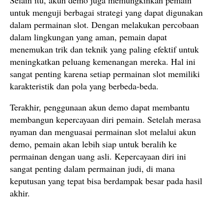
Selain itu, akun demo juga memungkinkan pemain
untuk menguji berbagai strategi yang dapat digunakan
dalam permainan slot. Dengan melakukan percobaan
dalam lingkungan yang aman, pemain dapat
menemukan trik dan teknik yang paling efektif untuk
meningkatkan peluang kemenangan mereka. Hal ini
sangat penting karena setiap permainan slot memiliki
karakteristik dan pola yang berbeda-beda.
Terakhir, penggunaan akun demo dapat membantu
membangun kepercayaan diri pemain. Setelah merasa
nyaman dan menguasai permainan slot melalui akun
demo, pemain akan lebih siap untuk beralih ke
permainan dengan uang asli. Kepercayaan diri ini
sangat penting dalam permainan judi, di mana
keputusan yang tepat bisa berdampak besar pada hasil
akhir.