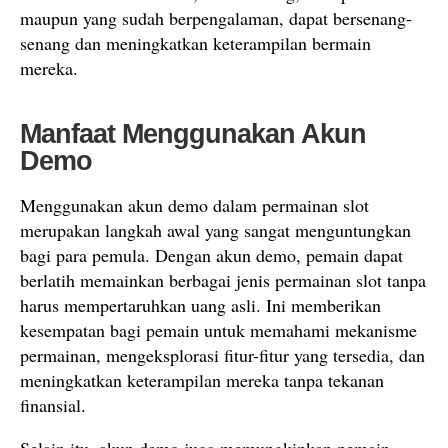
maupun yang sudah berpengalaman, dapat bersenang-
senang dan meningkatkan keterampilan bermain
mereka.
Manfaat Menggunakan Akun
Demo
Menggunakan akun demo dalam permainan slot
merupakan langkah awal yang sangat menguntungkan
bagi para pemula. Dengan akun demo, pemain dapat
berlatih memainkan berbagai jenis permainan slot tanpa
harus mempertaruhkan uang asli. Ini memberikan
kesempatan bagi pemain untuk memahami mekanisme
permainan, mengeksplorasi fitur-fitur yang tersedia, dan
meningkatkan keterampilan mereka tanpa tekanan
finansial.