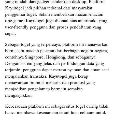
yang mudah dari gadget seluler dan desktop, Platform
Kayutogel jadi pilihan terkenal dari masyarakat
penggemar togel. Selain memberikan macam-macam
tipe game, Kayutogel juga dikenal atas antarmuka yang
user-friendly pengguna dan proses pendaftaran yang
cepat.
Sebagai togel yang terpercaya, platform ini menawarkan
bermacam-macam pasaran dari berbagai negara-negara,
contohnya Singapore, Hongkong, dan sebagainya.
Dengan sistem yang jelas dan perlindungan data yang
terjamin, pengguna dapat merasa nyaman dan aman saat
menjalankan transaksi. Kayutogel juga kerap
menawarkan promosi menarik dan promosi yang
menjadikan pengalaman bermain semakin
mengasyikkan.
Keberadaan platform ini sebagai situs togel daring tidak
hanya membawa kesenangan tetapi juga peluang untuk