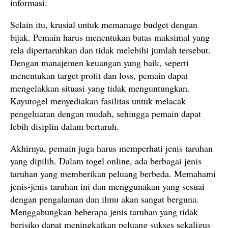
informasi.
Selain itu, krusial untuk memanage budget dengan
bijak. Pemain harus menentukan batas maksimal yang
rela dipertaruhkan dan tidak melebihi jumlah tersebut.
Dengan manajemen keuangan yang baik, seperti
menentukan target profit dan loss, pemain dapat
mengelakkan situasi yang tidak menguntungkan.
Kayutogel menyediakan fasilitas untuk melacak
pengeluaran dengan mudah, sehingga pemain dapat
lebih disiplin dalam bertaruh.
Akhirnya, pemain juga harus memperhati jenis taruhan
yang dipilih. Dalam togel online, ada berbagai jenis
taruhan yang memberikan peluang berbeda. Memahami
jenis-jenis taruhan ini dan menggunakan yang sesuai
dengan pengalaman dan ilmu akan sangat berguna.
Menggabungkan beberapa jenis taruhan yang tidak
berisiko dapat meningkatkan peluang sukses sekaligus