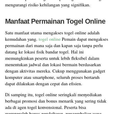
mengurangi risiko kehilangan yang signifikan.
Manfaat Permainan Togel Online
Satu manfaat utama mengakses togel online adalah
kemudahan yang.
togel online
Pemain dapat mengakses
permainan dari mana saja dan kapan saja tanpa perlu
datang ke lokasi fisik bandar togel. Hal ini
memungkinkan peserta untuk lebih fleksibel dalam
menentukan jadwal dan lokasi bermain berdasarkan
dengan aktivitas mereka. Cukup menggunakan gadget
komputer atau smartphone, seluruh proses bertaruh
dapat dilakukan dengan cepat dan efisien.
Di samping itu, togel online seringkali menyediakan
berbagai promosi dan bonus menarik yang sering tidak
ada di agen togel konvensional. Peserta bisa
memperoleh bonus pendaftaran, pengembalian uang,