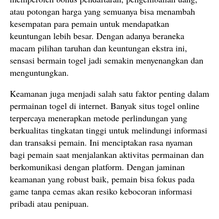
atau potongan harga yang semuanya bisa menambah
kesempatan para pemain untuk mendapatkan
keuntungan lebih besar. Dengan adanya beraneka
macam pilihan taruhan dan keuntungan ekstra ini,
sensasi bermain togel jadi semakin menyenangkan dan
menguntungkan.
Keamanan juga menjadi salah satu faktor penting dalam
permainan togel di internet. Banyak situs togel online
terpercaya menerapkan metode perlindungan yang
berkualitas tingkatan tinggi untuk melindungi informasi
dan transaksi pemain. Ini menciptakan rasa nyaman
bagi pemain saat menjalankan aktivitas permainan dan
berkomunikasi dengan platform. Dengan jaminan
keamanan yang robust baik, pemain bisa fokus pada
game tanpa cemas akan resiko kebocoran informasi
pribadi atau penipuan.