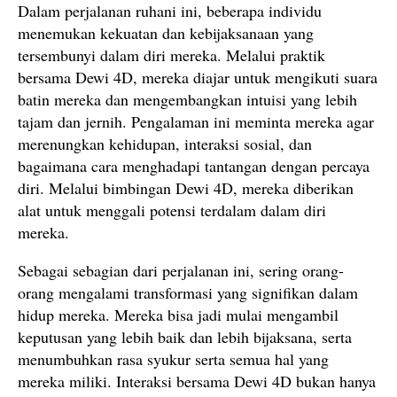
Dalam perjalanan ruhani ini, beberapa individu
menemukan kekuatan dan kebijaksanaan yang
tersembunyi dalam diri mereka. Melalui praktik
bersama Dewi 4D, mereka diajar untuk mengikuti suara
batin mereka dan mengembangkan intuisi yang lebih
tajam dan jernih. Pengalaman ini meminta mereka agar
merenungkan kehidupan, interaksi sosial, dan
bagaimana cara menghadapi tantangan dengan percaya
diri. Melalui bimbingan Dewi 4D, mereka diberikan
alat untuk menggali potensi terdalam dalam diri
mereka.
Sebagai sebagian dari perjalanan ini, sering orang-
orang mengalami transformasi yang signifikan dalam
hidup mereka. Mereka bisa jadi mulai mengambil
keputusan yang lebih baik dan lebih bijaksana, serta
menumbuhkan rasa syukur serta semua hal yang
mereka miliki. Interaksi bersama Dewi 4D bukan hanya