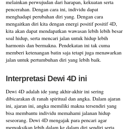
melainkan perwujudan dari harapan, kekuatan serta
pencerahan. Dengan cara ini, individu dapat
menghadapi perubahan diri yang. Dengan cara
mengaitkan diri kita dengan energi positif positif 4D,
kita akan dapat mendapatkan wawasan lebih lebih besar
soal hidup, serta mencari jalan untuk hidup lebih
harmonis dan bermakna. Pendekatan ini tak cuma
memberi ketenangan batin saja tetapi juga menawarkan
jalan untuk pertumbuhan diri yang lebih baik.
Interpretasi Dewi 4D ini
Dewi 4D adalah ide yang akhir-akhir ini sering
dibicarakan di ranah spiritual dan angka. Dalam ajaran
ini, ajaran ini, angka memiliki makna tersendiri yang
bisa membantu individu memahami jalanan hidup
seseorang. Dewi 4D mengajak para pencari agar
menyaksikan lebih dalam ke dalam diri sendiri serta