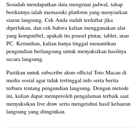
Sesudah mendapatkan data mengenai jadwal, tahap
berikutnya ialah memasuki platform yang menyiarkan
siaran langsung. Cek Anda sudah terdaftar jika
diperlukan, dan cek bahwa kalian menggunakan alat
yang kompatibel, apakah itu ponsel pintar, tablet, atau
PC. Kemudian, kalian hanya tinggal menantikan
pengundian berlangsung untuk menyaksikan hasilnya
secara langsung.
Pastikan untuk subscribe akun official Toto Macau di
media sosial agar tidak tertinggal info serta berita
terbaru tentang pengundian langsung. Dengan metode
ini, kalian dapat memperoleh pengalaman terbaik saat
menyaksikan live draw serta mengetahui hasil keluaran
langsung yang diinginkan.