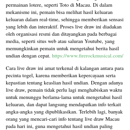
permainan lotere, seperti Toto di Macau. Di dalam
mekanisme ini, pemain bisa melihat hasil keluaran
keluaran dalam real-time, sehingga memberikan sensasi
yang lebih dan interaktif. Proses live draw ini diadakan
oleh organisasi resmi dan ditayangkan pada berbagai
media, seperti situs web atau saluran Youtube, yang
memungkinkan pemain untuk mengetahui berita hasil
undian dengan cepat.
https://www.firerockmusical.com/
Cara live draw ini amat terkenal di kalangan antara para
pecinta togel, karena memberikan kepercayaan serta
kepastian tentang keaslian hasil undian. Dengan adanya
live draw, pemain tidak perlu lagi menghabiskan waktu
untuk menunggu berlama-lama untuk mengetahui hasil
keluaran, dan dapat langsung mendapatkan info terkait
angka-angka yang dipublikasikan. Terlebih lagi, banyak
orang yang mencari-cari info tentang live draw Macau
pada hari ini, guna mengetahui hasil undian paling