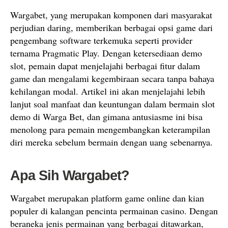
Wargabet, yang merupakan komponen dari masyarakat
perjudian daring, memberikan berbagai opsi game dari
pengembang software terkemuka seperti provider
ternama Pragmatic Play. Dengan ketersediaan demo
slot, pemain dapat menjelajahi berbagai fitur dalam
game dan mengalami kegembiraan secara tanpa bahaya
kehilangan modal. Artikel ini akan menjelajahi lebih
lanjut soal manfaat dan keuntungan dalam bermain slot
demo di Warga Bet, dan gimana antusiasme ini bisa
menolong para pemain mengembangkan keterampilan
diri mereka sebelum bermain dengan uang sebenarnya.
Apa Sih Wargabet?
Wargabet merupakan platform game online dan kian
populer di kalangan pencinta permainan casino. Dengan
beraneka jenis permainan yang berbagai ditawarkan,