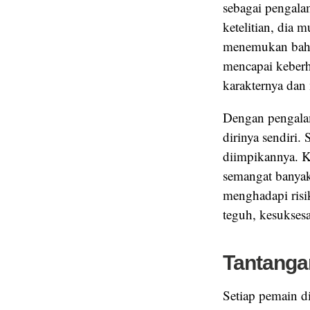
sebagai pengala
ketelitian, dia
menemukan bahwa
mencapai keberh
karakternya dan
Dengan pengalam
dirinya sendiri.
diimpikannya. K
semangat banyak
menghadapi risi
teguh, kesukses
Tantanga
Setiap pemain 