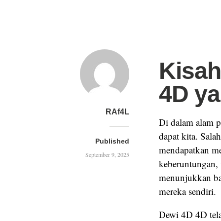
Kisah
4D ya
RAf4L
Di dalam alam pe
dapat kita. Sala
Published
mendapatkan me
September 9, 2025
keberuntungan, m
menunjukkan bah
mereka sendiri.
Dewi 4D 4D tela