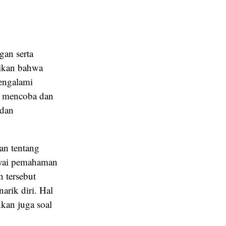
gan serta
tikan bahwa
engalami
us mencoba dan
 dan
an tentang
nyai pemahaman
 tersebut
arik diri. Hal
kan juga soal