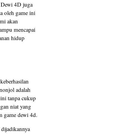
i Dewi 4D juga
ta oleh game ini
ami akan
mampu mencapai
lanan hidup
 keberhasilan
nonjol adalah
 ini tanpa cukup
ngan niat yang
m game dewi 4d.
 dijadikannya