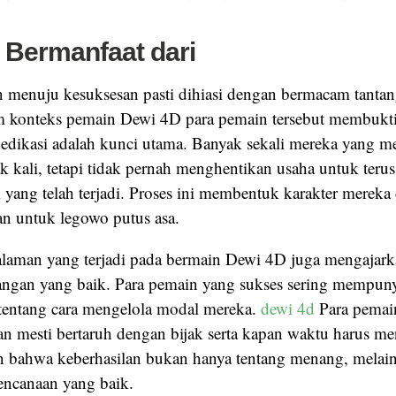
 Bermanfaat dari
an menuju kesuksesan pasti dihiasi dengan bermacam tantan
am konteks pemain Dewi 4D para pemain tersebut membuk
edikasi adalah kunci utama. Banyak sekali mereka yang m
k kali, tetapi tidak pernah menghentikan usaha untuk ter
 yang telah terjadi. Proses ini membentuk karakter mereka
n untuk legowo putus asa.
galaman yang terjadi pada bermain Dewi 4D juga mengajark
ngan yang baik. Para pemain yang sukses sering mempu
 tentang cara mengelola modal mereka.
dewi 4d
Para pemain
n mesti bertaruh dengan bijak serta kapan waktu harus men
 bahwa keberhasilan bukan hanya tentang menang, melain
erencanaan yang baik.