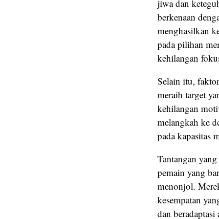
jiwa dan keteguh
berkenaan denga
menghasilkan k
pada pilihan me
kehilangan fokus
Selain itu, fakt
meraih target 
kehilangan moti
melangkah ke de
pada kapasitas 
Tantangan yang 
pemain yang bar
menonjol. Merek
kesempatan yang
dan beradaptasi