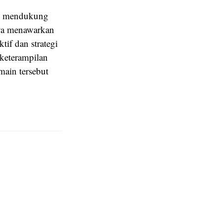
ng mendukung
nya menawarkan
if dan strategi
 keterampilan
ain tersebut