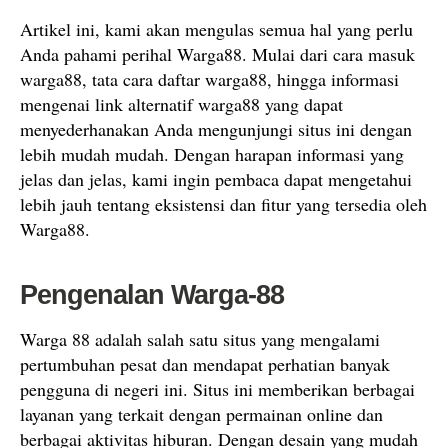
Artikel ini, kami akan mengulas semua hal yang perlu
Anda pahami perihal Warga88. Mulai dari cara masuk
warga88, tata cara daftar warga88, hingga informasi
mengenai link alternatif warga88 yang dapat
menyederhanakan Anda mengunjungi situs ini dengan
lebih mudah mudah. Dengan harapan informasi yang
jelas dan jelas, kami ingin pembaca dapat mengetahui
lebih jauh tentang eksistensi dan fitur yang tersedia oleh
Warga88.
Pengenalan Warga-88
Warga 88 adalah salah satu situs yang mengalami
pertumbuhan pesat dan mendapat perhatian banyak
pengguna di negeri ini. Situs ini memberikan berbagai
layanan yang terkait dengan permainan online dan
berbagai aktivitas hiburan. Dengan desain yang mudah