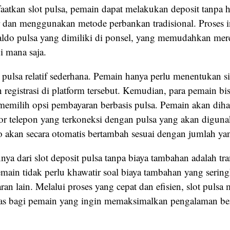
tkan slot pulsa, pemain dapat melakukan deposit tanpa h
 dan menggunakan metode perbankan tradisional. Proses i
do pulsa yang dimiliki di ponsel, yang memudahkan mere
i mana saja.
t pulsa relatif sederhana. Pemain hanya perlu menentukan si
n registrasi di platform tersebut. Kemudian, para pemain b
memilih opsi pembayaran berbasis pulsa. Pemain akan dih
 telepon yang terkoneksi dengan pulsa yang akan diguna
o akan secara otomatis bertambah sesuai dengan jumlah yan
ya dari slot deposit pulsa tanpa biaya tambahan adalah tr
main tidak perlu khawatir soal biaya tambahan yang sering
an lain. Melalui proses yang cepat dan efisien, slot puls
das bagi pemain yang ingin memaksimalkan pengalaman be