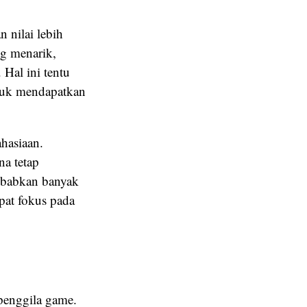
 nilai lebih
ng menarik,
Hal ini tentu
tuk mendapatkan
ahasiaan.
na tetap
yebabkan banyak
pat fokus pada
penggila game.