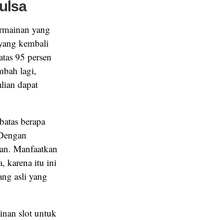
ulsa
ermainan yang
 yang kembali
tas 95 persen
bah lagi,
alian dapat
batas berapa
 Dengan
nan. Manfaatkan
 karena itu ini
ang asli yang
inan slot untuk