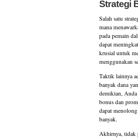
Strategi 
Salah satu stra
mana menawarkan
pada pemain dal
dapat meningkat
krusial untuk me
menggunakan se
Taktik lainnya 
banyak dana yang
demikian, Anda 
bonus dan promos
dapat menolong 
banyak.
Akhirnya, tidak