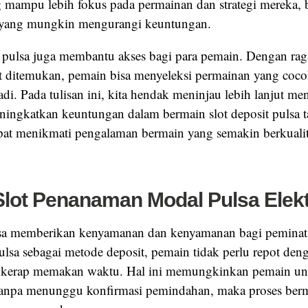
 mampu lebih fokus pada permainan dan strategi mereka,
 yang mungkin mengurangi keuntungan.
t pulsa juga membantu akses bagi para pemain. Dengan rag
t ditemukan, pemain bisa menyeleksi permainan yang coco
badi. Pada tulisan ini, kita hendak meninjau lebih lanjut me
ningkatkan keuntungan dalam bermain slot deposit pulsa 
at menikmati pengalaman bermain yang semakin berkuali
Slot Penanaman Modal Pulsa Elekt
ulsa memberikan kenyamanan dan kenyamanan bagi pemina
sa sebagai metode deposit, pemain tidak perlu repot deng
 kerap memakan waktu. Hal ini memungkinkan pemain unt
tanpa menunggu konfirmasi pemindahan, maka proses ber