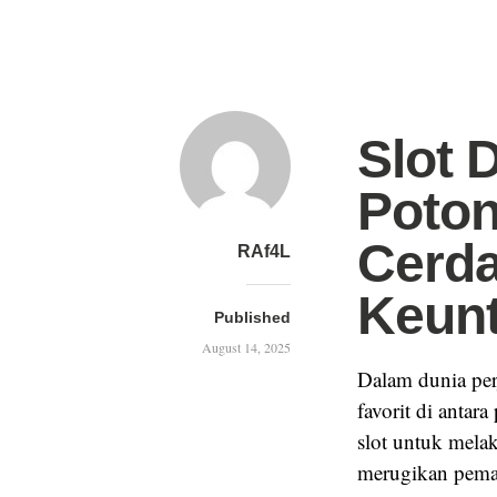
Slot 
Poton
Cerda
RAf4L
Keun
Published
August 14, 2025
Dalam dunia perj
favorit di anta
slot untuk melak
merugikan pemai