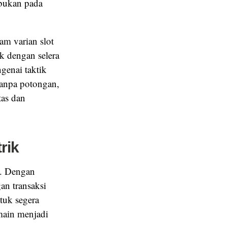
 bukan pada
am varian slot
k dengan selera
ngenai taktik
tanpa potongan,
tas dan
rik
t. Dengan
an transaksi
uk segera
main menjadi