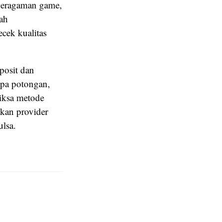
eberagaman game,
ah
cek kualitas
posit dan
npa potongan,
iksa metode
ukan provider
ulsa.