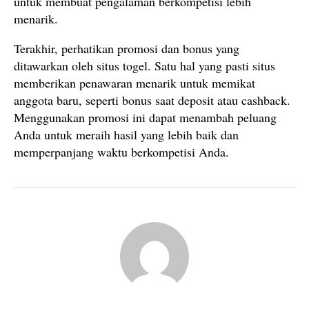
untuk membuat pengalaman berkompetisi lebih
menarik.
Terakhir, perhatikan promosi dan bonus yang
ditawarkan oleh situs togel. Satu hal yang pasti situs
memberikan penawaran menarik untuk memikat
anggota baru, seperti bonus saat deposit atau cashback.
Menggunakan promosi ini dapat menambah peluang
Anda untuk meraih hasil yang lebih baik dan
memperpanjang waktu berkompetisi Anda.