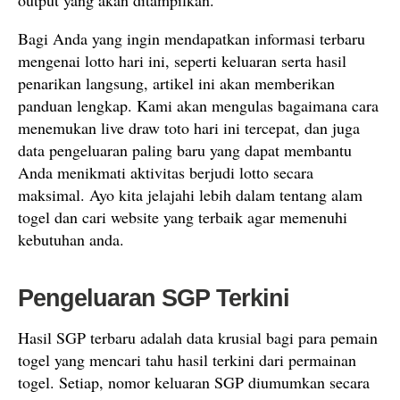
output yang akan ditampilkan.
Bagi Anda yang ingin mendapatkan informasi terbaru
mengenai lotto hari ini, seperti keluaran serta hasil
penarikan langsung, artikel ini akan memberikan
panduan lengkap. Kami akan mengulas bagaimana cara
menemukan live draw toto hari ini tercepat, dan juga
data pengeluaran paling baru yang dapat membantu
Anda menikmati aktivitas berjudi lotto secara
maksimal. Ayo kita jelajahi lebih dalam tentang alam
togel dan cari website yang terbaik agar memenuhi
kebutuhan anda.
Pengeluaran SGP Terkini
Hasil SGP terbaru adalah data krusial bagi para pemain
togel yang mencari tahu hasil terkini dari permainan
togel. Setiap, nomor keluaran SGP diumumkan secara