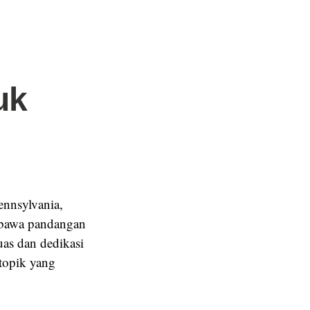
uk
ennsylvania,
mbawa pandangan
as dan dedikasi
topik yang