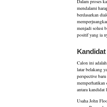
Dalam proses ka
mendalami hara
berdasarkan dia
memperjuangkan
menjadi solusi 
positif yang ia 
Kandidat
Calon ini adala
latar belakang 
perspective baru
memperhatikan d
antara kandidat 
Usaha John Floo