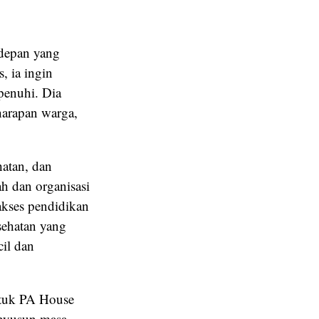
depan yang
, ia ingin
penuhi. Dia
harapan warga,
hatan, dan
h dan organisasi
kses pendidikan
sehatan yang
il dan
ntuk PA House
enyusun masa