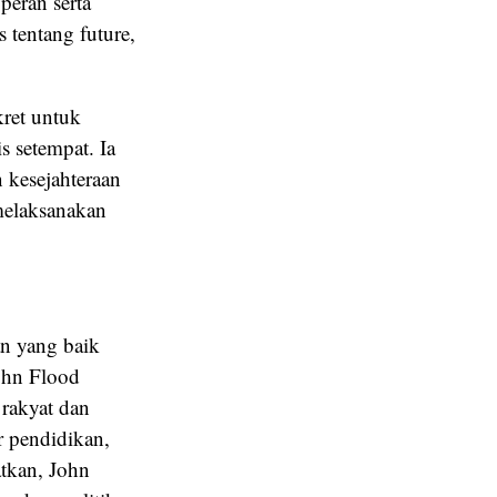
peran serta
 tentang future,
kret untuk
s setempat. Ia
 kesejahteraan
melaksanakan
n yang baik
John Flood
 rakyat dan
r pendidikan,
atkan, John