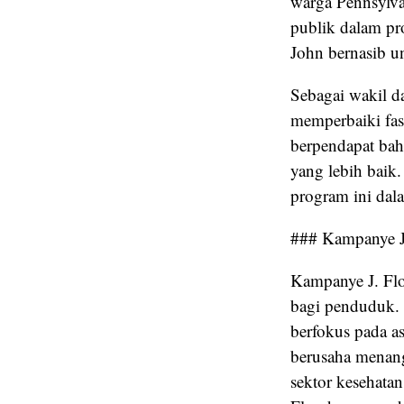
warga Pennsylva
publik dalam pr
John bernasib u
Sebagai wakil d
memperbaiki fas
berpendapat bahw
yang lebih baik
program ini dal
### Kampanye J.
Kampanye J. Fl
bagi penduduk. 
berfokus pada a
berusaha menang
sektor kesehata