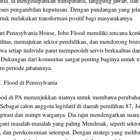
nia. Ia mengedepankan transparansi, tanggung jawab, dan 
oses pengambilan keputusan. Dengan pandangan yang jelas
ntuk melakukan transformasi positif bagi masyarakatnya.
ari Pennsylvania House, John Flood memiliki rencana kon
ilitas, memajukan sektor pendidikan, dan mendorong bisni
a setiap individu patut memperoleh servis berkualitas dan
. Dukungan dari komunitas sangat penting baginya untuk 
am periode jabatannya.
 Flood di Pennsylvania
ood di PA menunjukkan niatnya untuk membawa perubaha
Sebagai calon anggota legislatif di daerah pemilihan 87, 
spirasi dan mimpi warganya. Dia rajın mendengarkan suara
ani masalah-masalah yang paling Mendesak, seperti sekto
n, dan perekonomian setempat. Dengan strategi yang melib