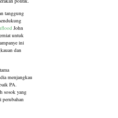
rakan politik.
an tanggung
 mendukung
nflood
John
rniat untuk
Kampanye ini
ngkauan dan
utama
 dia menjangkau
baik PA.
h sosok yang
ai perubahan