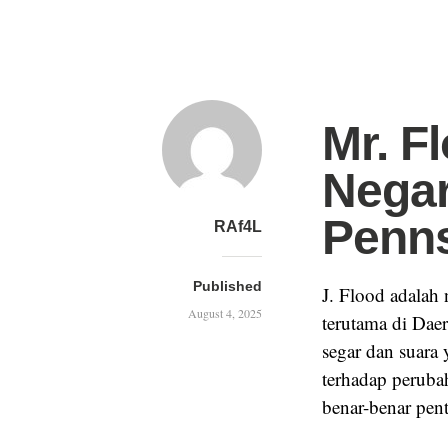
Mr. F
Negar
Penns
RAf4L
Published
J. Flood adalah 
August 4, 2025
terutama di Dae
segar dan suara
terhadap peruba
benar-benar pen