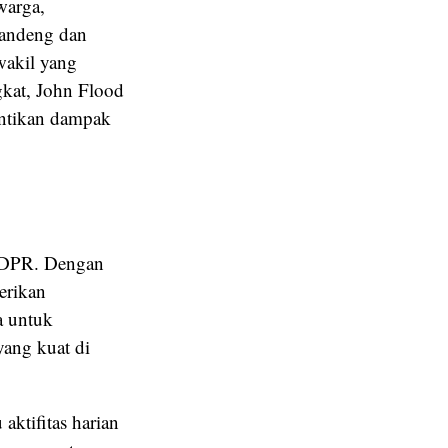
warga,
gandeng dan
wakil yang
kat, John Flood
antikan dampak
i DPR. Dengan
erikan
a untuk
ang kuat di
ktifitas harian