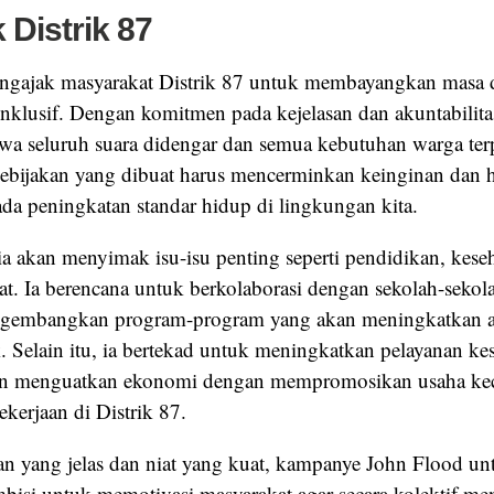
 Distrik 87
ngajak masyarakat Distrik 87 untuk membayangkan masa 
inklusif. Dengan komitmen pada kejelasan dan akuntabilitas
a seluruh suara didengar dan semua kebutuhan warga ter
ebijakan yang dibuat harus mencerminkan keinginan dan 
ada peningkatan standar hidup di lingkungan kita.
ia akan menyimak isu-isu penting seperti pendidikan, kese
t. Ia berencana untuk berkolaborasi dengan sekolah-sekola
ngembangkan program-program yang akan meningkatkan a
. Selain itu, ia bertekad untuk meningkatkan pelayanan ke
dan menguatkan ekonomi dengan mempromosikan usaha kec
kerjaan di Distrik 87.
 yang jelas dan niat yang kuat, kampanye John Flood u
ambisi untuk memotivasi masyarakat agar secara kolektif m