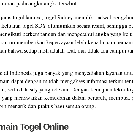
ruhan pada angka-angka tersebut.
enis togel lainnya, togel Sidney memiliki jadwal pengeluar
sil keluaran togel SDY diumumkan secara resmi, sehingga p
engikuti perkembangan dan mengetahui angka yang kelua
aran ini memberikan kepercayaan lebih kepada para pemain
an bahwa setiap hasil adalah acak dan tidak ada campur ta
ine di Indonesia juga banyak yang menyediakan layanan unt
emain dapat dengan mudah mengakses informasi terkini ten
ini, serta data sdy yang relevan. Dengan kemajuan teknolo
dy yang menawarkan kemudahan dalam bertaruh, membuat
ebih menarik dan praktis bagi semua orang.
main Togel Online