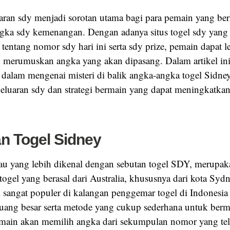
uaran sdy menjadi sorotan utama bagi para pemain yang ber
gka sdy kemenangan. Dengan adanya situs togel sdy yang
i tentang nomor sdy hari ini serta sdy prize, pemain dapat
 merumuskan angka yang akan dipasang. Dalam artikel ini,
dalam mengenai misteri di balik angka-angka togel Sidney
uaran sdy dan strategi bermain yang dapat meningkatka
an Togel Sidney
tau yang lebih dikenal dengan sebutan togel SDY, merupaka
togel yang berasal dari Australia, khususnya dari kota Syd
i sangat populer di kalangan penggemar togel di Indonesia
ang besar serta metode yang cukup sederhana untuk ber
emain akan memilih angka dari sekumpulan nomor yang tel