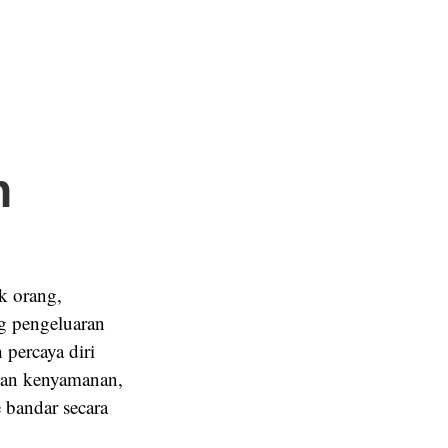
n
k orang,
ng pengeluaran
 percaya diri
an kenyamanan,
e bandar secara