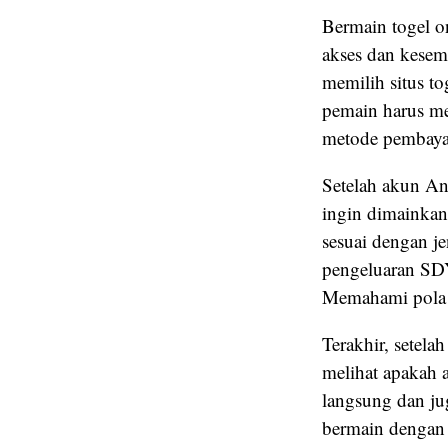
Bermain togel o
akses dan kesem
memilih situs to
pemain harus me
metode pembayara
Setelah akun An
ingin dimainkan
sesuai dengan j
pengeluaran SDY
Memahami pola a
Terakhir, setel
melihat apakah a
langsung dan jug
bermain dengan 