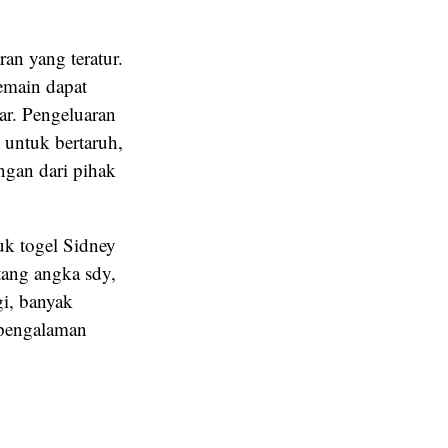
an yang teratur.
emain dapat
r. Pengeluaran
 untuk bertaruh,
ngan dari pihak
uk togel Sidney
tang angka sdy,
gi, banyak
 pengalaman