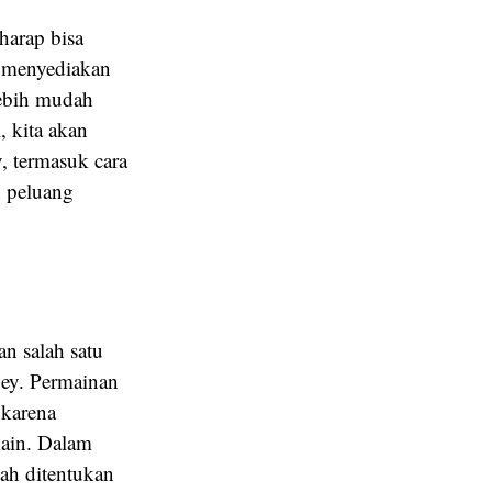
harap bisa
 menyediakan
 lebih mudah
 kita akan
, termasuk cara
n peluang
n salah satu
ney. Permainan
 karena
main. Dalam
ah ditentukan