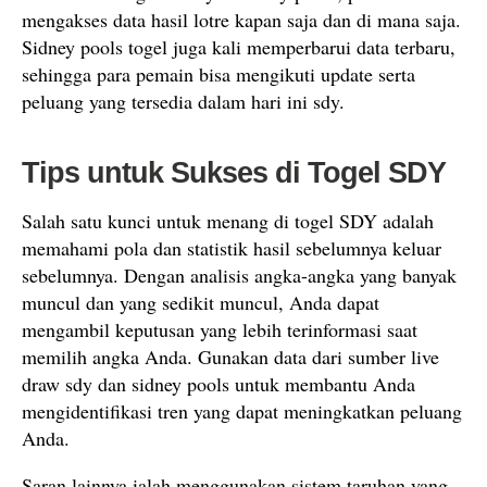
mengakses data hasil lotre kapan saja dan di mana saja.
Sidney pools togel juga kali memperbarui data terbaru,
sehingga para pemain bisa mengikuti update serta
peluang yang tersedia dalam hari ini sdy.
Tips untuk Sukses di Togel SDY
Salah satu kunci untuk menang di togel SDY adalah
memahami pola dan statistik hasil sebelumnya keluar
sebelumnya. Dengan analisis angka-angka yang banyak
muncul dan yang sedikit muncul, Anda dapat
mengambil keputusan yang lebih terinformasi saat
memilih angka Anda. Gunakan data dari sumber live
draw sdy dan sidney pools untuk membantu Anda
mengidentifikasi tren yang dapat meningkatkan peluang
Anda.
Saran lainnya ialah menggunakan sistem taruhan yang