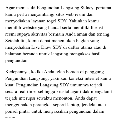
Agar memasuki Pengundian Langsung Sidney, pertama
kamu perlu menyambangi situs web resmi dan
menyediakan layanan togel SDY. Yakinkan kamu
memilih website yang handal serta memiliki lisensi
resmi supaya aktivitas bermain Anda aman dan tenang.
Setelah itu, kamu dapat menemukan bagian yang
menyediakan Live Draw SDY di daftar utama atau di
halaman beranda untuk langsung mengakses hasil
pengundian.
Kedepannya, ketika Anda telah berada di panggung
Pengundian Langsung, yakinkan koneksi internet kamu
kuat. Pengundian Langsung SDY umumnya terjadi
secara real-time, sehingga krusial agar tidak mengalami
terjadi interupsi sewaktu menonton. Anda dapat
menggunakan perangkat seperti laptop, jendela, atau
ponsel pintar untuk menyaksikan pengundian dalam
nyata.