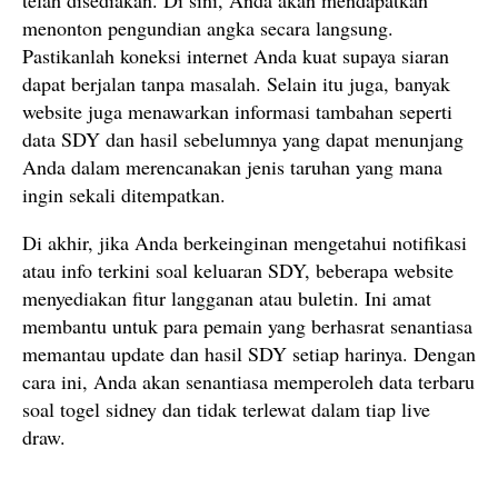
telah disediakan. Di sini, Anda akan mendapatkan
menonton pengundian angka secara langsung.
Pastikanlah koneksi internet Anda kuat supaya siaran
dapat berjalan tanpa masalah. Selain itu juga, banyak
website juga menawarkan informasi tambahan seperti
data SDY dan hasil sebelumnya yang dapat menunjang
Anda dalam merencanakan jenis taruhan yang mana
ingin sekali ditempatkan.
Di akhir, jika Anda berkeinginan mengetahui notifikasi
atau info terkini soal keluaran SDY, beberapa website
menyediakan fitur langganan atau buletin. Ini amat
membantu untuk para pemain yang berhasrat senantiasa
memantau update dan hasil SDY setiap harinya. Dengan
cara ini, Anda akan senantiasa memperoleh data terbaru
soal togel sidney dan tidak terlewat dalam tiap live
draw.