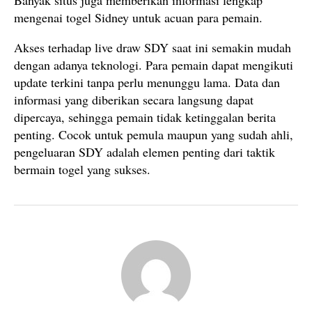
Banyak situs juga memberikan informasi lengkap
mengenai togel Sidney untuk acuan para pemain.
Akses terhadap live draw SDY saat ini semakin mudah
dengan adanya teknologi. Para pemain dapat mengikuti
update terkini tanpa perlu menunggu lama. Data dan
informasi yang diberikan secara langsung dapat
dipercaya, sehingga pemain tidak ketinggalan berita
penting. Cocok untuk pemula maupun yang sudah ahli,
pengeluaran SDY adalah elemen penting dari taktik
bermain togel yang sukses.