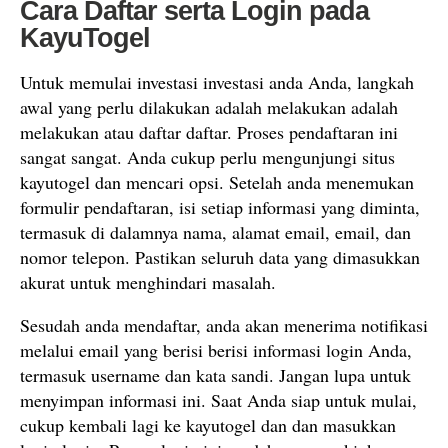
Cara Daftar serta Login pada
KayuTogel
Untuk memulai investasi investasi anda Anda, langkah
awal yang perlu dilakukan adalah melakukan adalah
melakukan atau daftar daftar. Proses pendaftaran ini
sangat sangat. Anda cukup perlu mengunjungi situs
kayutogel dan mencari opsi. Setelah anda menemukan
formulir pendaftaran, isi setiap informasi yang diminta,
termasuk di dalamnya nama, alamat email, email, dan
nomor telepon. Pastikan seluruh data yang dimasukkan
akurat untuk menghindari masalah.
Sesudah anda mendaftar, anda akan menerima notifikasi
melalui email yang berisi berisi informasi login Anda,
termasuk username dan kata sandi. Jangan lupa untuk
menyimpan informasi ini. Saat Anda siap untuk mulai,
cukup kembali lagi ke kayutogel dan dan masukkan