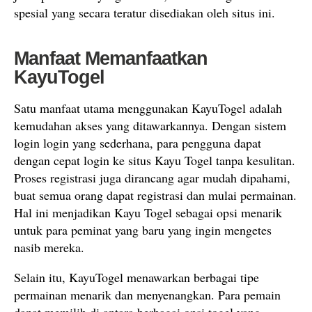
spesial yang secara teratur disediakan oleh situs ini.
Manfaat Memanfaatkan
KayuTogel
Satu manfaat utama menggunakan KayuTogel adalah
kemudahan akses yang ditawarkannya. Dengan sistem
login login yang sederhana, para pengguna dapat
dengan cepat login ke situs Kayu Togel tanpa kesulitan.
Proses registrasi juga dirancang agar mudah dipahami,
buat semua orang dapat registrasi dan mulai permainan.
Hal ini menjadikan Kayu Togel sebagai opsi menarik
untuk para peminat yang baru yang ingin mengetes
nasib mereka.
Selain itu, KayuTogel menawarkan berbagai tipe
permainan menarik dan menyenangkan. Para pemain