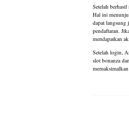
Setelah berhasil
Hal ini menunju
dapat langsung 
pendaftaran. Ji
mendapatkan aks
Setelah login, 
slot bonanza dan
memaksimalkan 