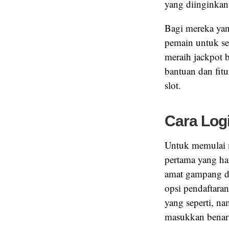
yang diinginkan
Bagi mereka yan
pemain untuk se
meraih jackpot 
bantuan dan fit
slot.
Cara Logi
Untuk memulai m
pertama yang ha
amat gampang da
opsi pendaftaran
yang seperti, na
masukkan benar a