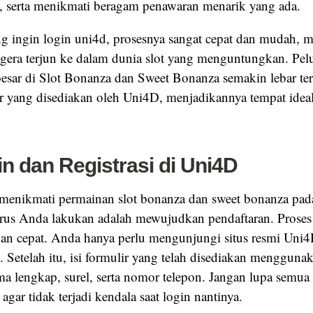
, serta menikmati beragam penawaran menarik yang ada.
g ingin login uni4d, prosesnya sangat cepat dan mudah,
gera terjun ke dalam dunia slot yang menguntungkan. Pel
besar di Slot Bonanza dan Sweet Bonanza semakin lebar t
ur yang disediakan oleh Uni4D, menjadikannya tempat ideal
n dan Registrasi di Uni4D
enikmati permainan slot bonanza dan sweet bonanza pad
rus Anda lakukan adalah mewujudkan pendaftaran. Proses
n cepat. Anda hanya perlu mengunjungi situs resmi Uni4D
. Setelah itu, isi formulir yang telah disediakan mengguna
ma lengkap, surel, serta nomor telepon. Jangan lupa semua
gar tidak terjadi kendala saat login nantinya.