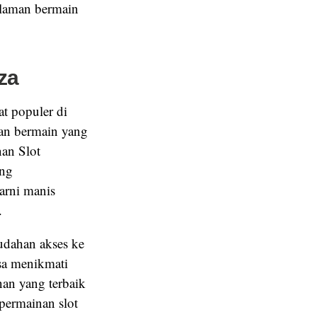
alaman bermain
za
t populer di
an bermain yang
an Slot
ang
rni manis
.
udahan akses ke
sa menikmati
an yang terbaik
permainan slot