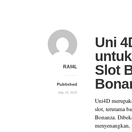
Uni 4
untuk
Slot 
RAf4L
Bona
Published
July 19, 2025
Uni4D merupakan
slot, terutama 
Bonanza. Dibeka
menyenangkan, 