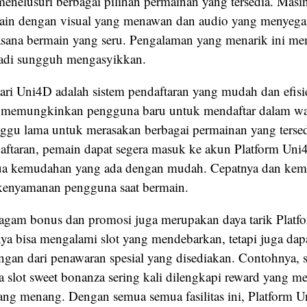
nelusuri berbagai pilihan permainan yang tersedia. Mas
ain dengan visual yang menawan dan audio yang menyega
sana bermain yang seru. Pengalaman yang menarik ini mem
adi sungguh mengasyikkan.
ari Uni4D adalah sistem pendaftaran yang mudah dan efisie
 memungkinkan pengguna baru untuk mendaftar dalam wak
gu lama untuk merasakan berbagai permainan yang tersedi
ftaran, pemain dapat segera masuk ke akun Platform Uni
ua kemudahan yang ada dengan mudah. Cepatnya dan kem
nyamanan pengguna saat bermain.
agam bonus dan promosi juga merupakan daya tarik Platf
a bisa mengalami slot yang mendebarkan, tetapi juga dap
ngan dari penawaran spesial yang disediakan. Contohnya, s
a slot sweet bonanza sering kali dilengkapi reward yang 
g menang. Dengan semua semua fasilitas ini, Platform U