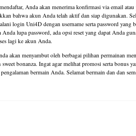
 mendaftar, Anda akan menerima konfirmasi via email atau 
kkan bahwa akun Anda telah aktif dan siap digunakan. Se
jalani login Uni4D dengan username serta password yang b
ka Anda lupa password, ada opsi reset yang dapat Anda gun
es lagi ke akun Anda.
Anda akan menyambut oleh berbagai pilihan permainan men
 sweet bonanza. Ingat agar melihat promosi serta bonus ya
pengalaman bermain Anda. Selamat bermain dan dan sem