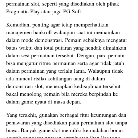
permainan slot, seperti yang disediakan oleh pihak
Pragmatic Play atau juga PG Soft.
Kemudian, penting agar tetap memperhatikan
manajemen bankroll walaupun saat ini memainkan
dalam mode demonstrasi. Pemain sebaiknya mengatur
batas waktu dan total putaran yang hendak dimainkan
dalam sesi permainan tersebut. Dengan, para pemain
bisa mengatur ritme permainan serta agar tidak jatuh
dalam permainan yang terlalu lama. Walaupun tidak
ada muncul risiko kehilangan uang di dalam
demonstrasi slot, menerapkan kedisiplinan tersebut
bakal menolong pemain bila mereka berpindah ke
dalam game nyata di masa depan.
Yang terakhir, gunakan berbagai fitur keuntungan dan
penawaran yang disediakan pada permainan slot tanpa
biaya. Banyak game slot memiliki kemudahan bonus
contoh semacam putaran gratuit atau ikon liar yang