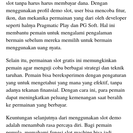
slot tanpa harus harus membayar dana. Dengan
menggunakan profil demo slot, user bisa mencoba fitur,
ikon, dan mekanika permainan yang dari oleh developer
seperti halnya Pragmatic Play dan PG Soft. Hal ini
membantu pemain untuk mengalami pengalaman
bermain sebelum mereka memilih untuk bermain
menggunakan uang nyata.
Selain itu, permainan slot gratis ini memungkinkan
pemain agar menguji coba berbagai strategi dan teknik
taruhan. Pemain bisa bereksperimen dengan pengaturan
yang untuk mengetahui yang mana yang efektif, tanpa
adanya tekanan finansial. Dengan cara ini, para pemain
dapat meningkatkan peluang kemenangan saat beralih
ke permainan yang berbayar.
Keuntungan selanjutnya dari menggunakan slot demo
adalah menambah rasa percaya diri. Bagi pemain
pemula, memahami fungsi slot machine bisa jadi