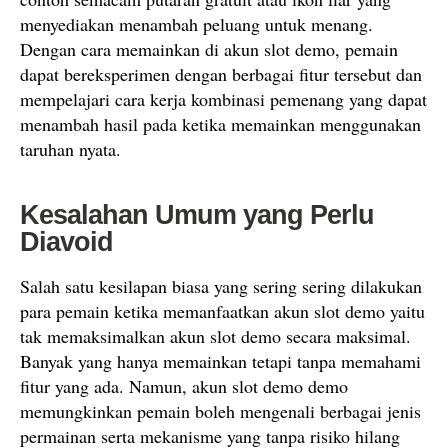
menyediakan menambah peluang untuk menang.
Dengan cara memainkan di akun slot demo, pemain
dapat bereksperimen dengan berbagai fitur tersebut dan
mempelajari cara kerja kombinasi pemenang yang dapat
menambah hasil pada ketika memainkan menggunakan
taruhan nyata.
Kesalahan Umum yang Perlu
Diavoid
Salah satu kesilapan biasa yang sering sering dilakukan
para pemain ketika memanfaatkan akun slot demo yaitu
tak memaksimalkan akun slot demo secara maksimal.
Banyak yang hanya memainkan tetapi tanpa memahami
fitur yang ada. Namun, akun slot demo demo
memungkinkan pemain boleh mengenali berbagai jenis
permainan serta mekanisme yang tanpa risiko hilang