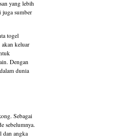
san yang lebih
i juga sumber
ta togel
 akan keluar
untuk
ain. Dengan
 dalam dunia
kong. Sebagai
de sebelumnya.
ul dan angka