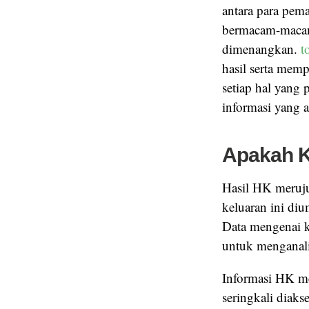
antara para pem
bermacam-macam 
dimenangkan.
t
hasil serta memp
setiap hal yang
informasi yang a
Apakah K
Hasil HK meruju
keluaran ini di
Data mengenai ke
untuk menganali
Informasi HK me
seringkali diak