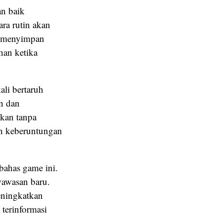
n baik
ra rutin akan
t menyimpan
han ketika
ali bertaruh
an dan
kan tanpa
an keberuntungan
bahas game ini.
wawasan baru.
eningkatkan
terinformasi