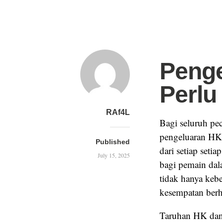
Penge
Perlu
RAf4L
Bagi seluruh pec
pengeluaran HK m
Published
dari setiap seti
July 15, 2025
bagi pemain dal
tidak hanya kebe
kesempatan berha
Taruhan HK dan 