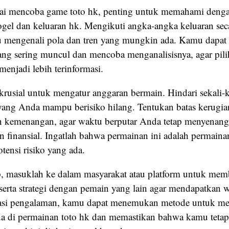
i mencoba game toto hk, penting untuk memahami denga
ogel dan keluaran hk. Mengikuti angka-angka keluaran seca
mengenali pola dan tren yang mungkin ada. Kamu dapa
g sering muncul dan mencoba menganalisisnya, agar pili
enjadi lebih terinformasi.
krusial untuk mengatur anggaran bermain. Hindari sekali-k
i yang Anda mampu berisiko hilang. Tentukan batas kerugi
 kemenangan, agar waktu berputar Anda tetap menyenang
 finansial. Ingatlah bahwa permainan ini adalah permain
otensi risiko yang ada.
, masuklah ke dalam masyarakat atau platform untuk mem
 serta strategi dengan pemain yang lain agar mendapatkan 
rasi pengalaman, kamu dapat menemukan metode untuk m
 di permainan toto hk dan memastikan bahwa kamu tetap 