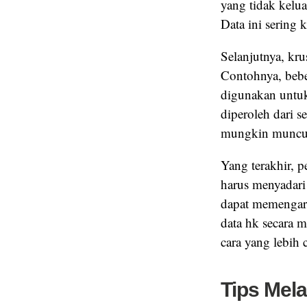
yang tidak kelu
Data ini sering 
Selanjutnya, kr
Contohnya, beber
digunakan untuk
diperoleh dari 
mungkin muncul
Yang terakhir, p
harus menyadari
dapat memengaru
data hk secara 
cara yang lebih 
Tips Mel