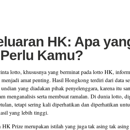
luaran HK: Apa yan
 Perlu Kamu?
inta lotto, khususnya yang berminat pada lotto HK, inform
enjadi amat penting. Hasil Hongkong terdiri dari data sert
ap undian yang diadakan pihak penyelenggara, karena itu 
am menganalisis serta membuat ramalan. Di dunia lotto, d
tulan, tetapi sering kali diperhatikan dan diperhatikan u
sil yang lebih tinggi.
HK Prize merupakan istilah yang juga tak asing tak asing