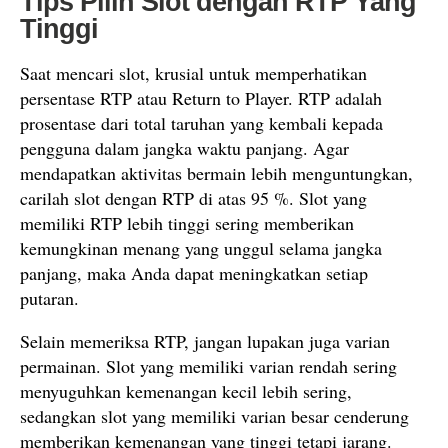
Tips Pilih Slot dengan RTP Yang
Tinggi
Saat mencari slot, krusial untuk memperhatikan
persentase RTP atau Return to Player. RTP adalah
prosentase dari total taruhan yang kembali kepada
pengguna dalam jangka waktu panjang. Agar
mendapatkan aktivitas bermain lebih menguntungkan,
carilah slot dengan RTP di atas 95 %. Slot yang
memiliki RTP lebih tinggi sering memberikan
kemungkinan menang yang unggul selama jangka
panjang, maka Anda dapat meningkatkan setiap
putaran.
Selain memeriksa RTP, jangan lupakan juga varian
permainan. Slot yang memiliki varian rendah sering
menyuguhkan kemenangan kecil lebih sering,
sedangkan slot yang memiliki varian besar cenderung
memberikan kemenangan yang tinggi tetapi jarang.