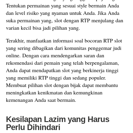
Tentukan permainan yang sesuai style bermain Anda
dan level risiko yang nyaman untuk Anda. Jika Anda
suka permainan yang, slot dengan RTP menjulang dan
varian kecil bisa jadi pilihan yang.
Terakhir, manfaatkan informasi soal bocoran RTP slot
yang sering dibagikan dari komunitas penggemar judi
online. Dengan cara mendengarkan saran dan
rekomendasi dari pemain yang telah berpengalaman,
Anda dapat mendapatkan slot yang berkinerja tinggi
yang memiliki RTP tinggi dan sedang populer.
Membuat pilihan slot dengan bijak dapat membantu
meningkatkan kenikmatan dan kemungkinan
kemenangan Anda saat bermain.
Kesilapan Lazim yang Harus
Perlu Dihindari