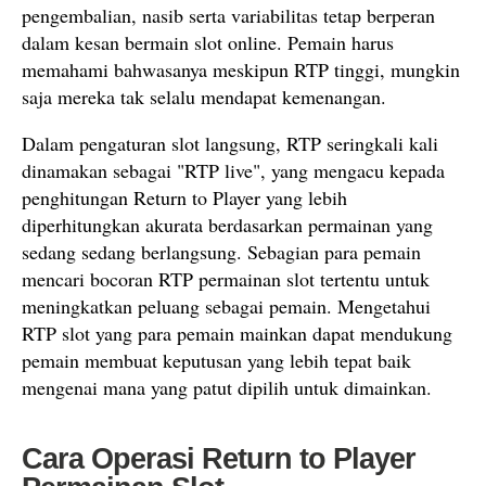
pengembalian, nasib serta variabilitas tetap berperan
dalam kesan bermain slot online. Pemain harus
memahami bahwasanya meskipun RTP tinggi, mungkin
saja mereka tak selalu mendapat kemenangan.
Dalam pengaturan slot langsung, RTP seringkali kali
dinamakan sebagai "RTP live", yang mengacu kepada
penghitungan Return to Player yang lebih
diperhitungkan akurata berdasarkan permainan yang
sedang sedang berlangsung. Sebagian para pemain
mencari bocoran RTP permainan slot tertentu untuk
meningkatkan peluang sebagai pemain. Mengetahui
RTP slot yang para pemain mainkan dapat mendukung
pemain membuat keputusan yang lebih tepat baik
mengenai mana yang patut dipilih untuk dimainkan.
Cara Operasi Return to Player