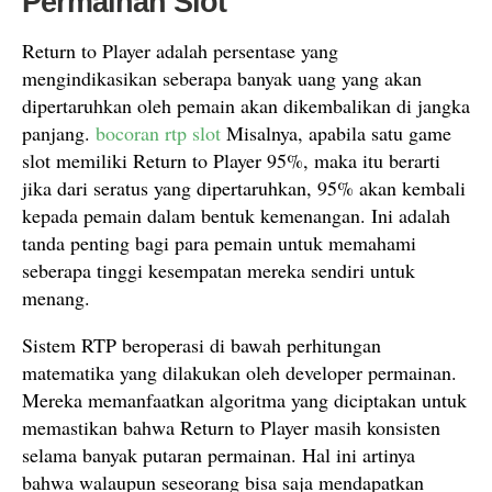
Permainan Slot
Return to Player adalah persentase yang
mengindikasikan seberapa banyak uang yang akan
dipertaruhkan oleh pemain akan dikembalikan di jangka
panjang.
bocoran rtp slot
Misalnya, apabila satu game
slot memiliki Return to Player 95%, maka itu berarti
jika dari seratus yang dipertaruhkan, 95% akan kembali
kepada pemain dalam bentuk kemenangan. Ini adalah
tanda penting bagi para pemain untuk memahami
seberapa tinggi kesempatan mereka sendiri untuk
menang.
Sistem RTP beroperasi di bawah perhitungan
matematika yang dilakukan oleh developer permainan.
Mereka memanfaatkan algoritma yang diciptakan untuk
memastikan bahwa Return to Player masih konsisten
selama banyak putaran permainan. Hal ini artinya
bahwa walaupun seseorang bisa saja mendapatkan