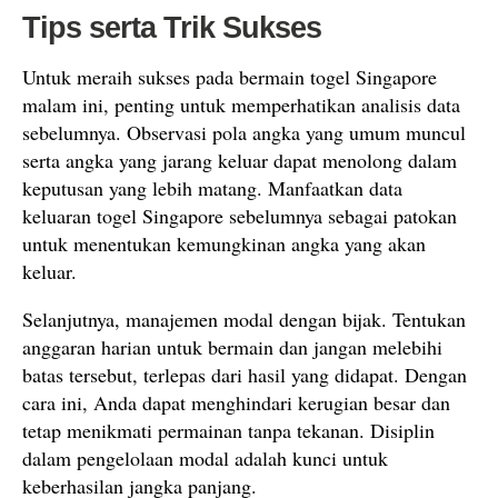
Tips serta Trik Sukses
Untuk meraih sukses pada bermain togel Singapore
malam ini, penting untuk memperhatikan analisis data
sebelumnya. Observasi pola angka yang umum muncul
serta angka yang jarang keluar dapat menolong dalam
keputusan yang lebih matang. Manfaatkan data
keluaran togel Singapore sebelumnya sebagai patokan
untuk menentukan kemungkinan angka yang akan
keluar.
Selanjutnya, manajemen modal dengan bijak. Tentukan
anggaran harian untuk bermain dan jangan melebihi
batas tersebut, terlepas dari hasil yang didapat. Dengan
cara ini, Anda dapat menghindari kerugian besar dan
tetap menikmati permainan tanpa tekanan. Disiplin
dalam pengelolaan modal adalah kunci untuk
keberhasilan jangka panjang.