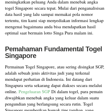
meningkatkan peluang Anda dalam menebak angka
togel Singapore secara tepat. Mulai dari penganalisisan
data hasil yang lalu sampai memakai pola nomor
tertentu, tim kami siap menyediakan informasi lengkap
mengenai bagaimana anda bisa mendapatkan hasil
optimal saat bermain lotto Singa Pura malam ini.
Pemahaman Fundamental Togel
Singapore
Permainan Togel Singapore, atau sering disingkat SGP,
adalah sebuah jenis aktivitas judi yang terkenal
mendapat perhatian di Indonesia. Ini datang dari
Singapura serta sekarang dapat diakses secara melalui
online.
Pengeluaran SGP
Di dalam togel, para pemain
diwajibkan menebak angka yang keluar dalam suatu
pengundian yang berlangsung secara rutin. Togel
Singapore memberikan banyak tipe taruhan, yang