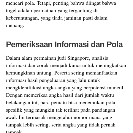
mencari pola. Tetapi, penting bahwa diingat bahwa
togel adalah permainan yang tergantung di
keberuntungan, yang tiada jaminan pasti dalam
menang.
Pemeriksaan Informasi dan Pola
Dalam alam permainan judi Singapore, analisis
informasi dan corak menjadi kunci untuk meningkatkan
kemungkinan untung. Peserta sering memanfaatkan
informasi hasil pengeluaran yang lalu untuk
mengidentifikasi angka-angka yang berpotensi muncul.
Dengan memeriksa angka hasil dari jumlah waktu
belakangan ini, para pemain bisa menemukan pola
spesifik yang mungkin tak terlihat pada pandangan
awal. Ini termasuk mengetahui nomor mana yang
tampak lebih sering, serta angka yang tidak pernah
tampak.