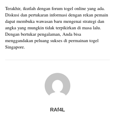
Terakhir, ikutlah dengan forum togel online yang ada.
Diskusi dan pertukaran informasi dengan rekan pemain
dapat membuka wawasan baru mengenai strategi dan
angka yang mungkin tidak terpikirkan di masa lalu.
Dengan bertukar pengalaman, Anda bisa
menggandakan peluang sukses di permainan togel
Singapore.
RAf4L