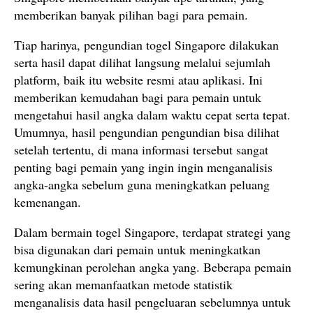
memberikan banyak pilihan bagi para pemain.
Tiap harinya, pengundian togel Singapore dilakukan
serta hasil dapat dilihat langsung melalui sejumlah
platform, baik itu website resmi atau aplikasi. Ini
memberikan kemudahan bagi para pemain untuk
mengetahui hasil angka dalam waktu cepat serta tepat.
Umumnya, hasil pengundian pengundian bisa dilihat
setelah tertentu, di mana informasi tersebut sangat
penting bagi pemain yang ingin ingin menganalisis
angka-angka sebelum guna meningkatkan peluang
kemenangan.
Dalam bermain togel Singapore, terdapat strategi yang
bisa digunakan dari pemain untuk meningkatkan
kemungkinan perolehan angka yang. Beberapa pemain
sering akan memanfaatkan metode statistik
menganalisis data hasil pengeluaran sebelumnya untuk