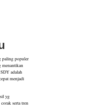
u
g paling populer
ng menantikan
il SDY adalah
rcepat menjadi
sil yg
corak serta tren