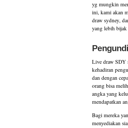
yg mungkin mena
ini, kami akan m
draw sydney, da
yang lebih bijak
Pengundi
Live draw SDY m
kehadiran pengun
dan dengan cepat
orang bisa melih
angka yang kelu
mendapatkan an
Bagi mereka yang
menyediakan sia