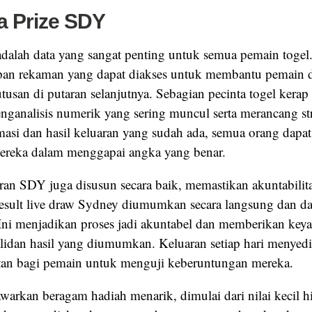
a Prize SDY
dalah data yang sangat penting untuk semua pemain togel. 
an rekaman yang dapat diakses untuk membantu pemain 
usan di putaran selanjutnya. Sebagian pecinta togel kera
enganalisis numerik yang sering muncul serta merancang st
masi dan hasil keluaran yang sudah ada, semua orang dap
reka dalam menggapai angka yang benar.
ran SDY juga disusun secara baik, memastikan akuntabili
result live draw Sydney diumumkan secara langsung dan da
 Ini menjadikan proses jadi akuntabel dan memberikan key
validan hasil yang diumumkan. Keluaran setiap hari menyed
tan bagi pemain untuk menguji keberuntungan mereka.
arkan beragam hadiah menarik, dimulai dari nilai kecil h